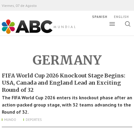
Viernes, 07 de Agosto
SPANISH
ENGLISH
Altern
Alte
ABC Mundial
bús
GERMANY
FIFA World Cup 2026 Knockout Stage Begins:
USA, Canada and England Lead an Exciting
Round of 32
The FIFA World Cup 2026 enters its knockout phase after an
action-packed group stage, with 32 teams advancing to the
Round of 32.
MUNDO
DEPORTES