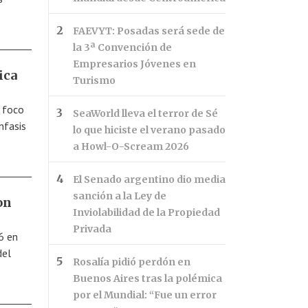
FAEVYT: Posadas será sede de
la 3ª Convención de
Empresarios Jóvenes en
ica
Turismo
l foco
SeaWorld lleva el terror de Sé
nfasis
lo que hiciste el verano pasado
a Howl-O-Scream 2026
El Senado argentino dio media
sanción a la Ley de
on
Inviolabilidad de la Propiedad
Privada
6 en
del
Rosalía pidió perdón en
Buenos Aires tras la polémica
por el Mundial: “Fue un error