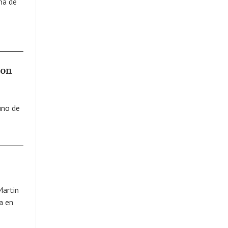
na de
con
uno de
Martin
a en