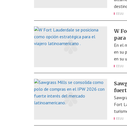
destin
EEUU
W Fo
para
En el 
en su 
en su u
EEUU
Sawg
fuer
Sawgra
Fort L
turism
EEUU