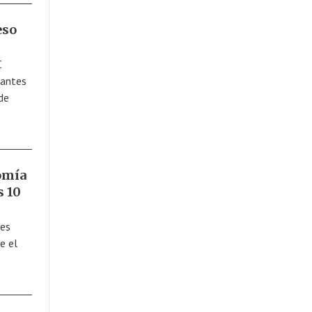
eso
C
tantes
de
nomía
s 10
des
e el