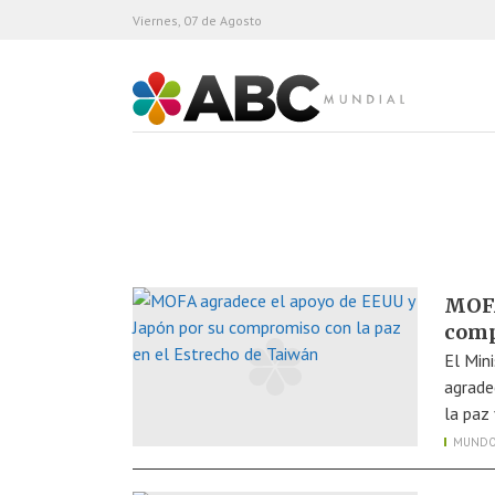
Viernes, 07 de Agosto
ABC Mundial
MOFA
comp
El Min
agrade
la paz
MUND