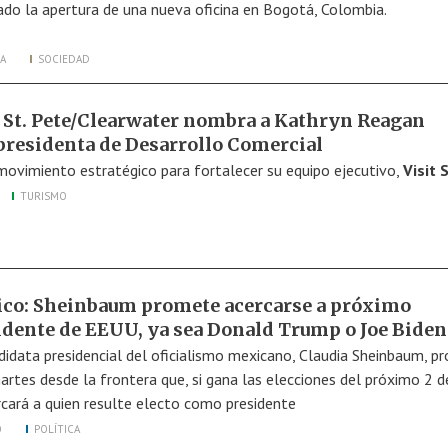
ado la apertura de una nueva oficina en Bogotá, Colombia.
A
SOCIEDAD
t St. Pete/Clearwater nombra a Kathryn Reagan
presidenta de Desarrollo Comercial
movimiento estratégico para fortalecer su equipo ejecutivo,
Visit S
TURISMO
co: Sheinbaum promete acercarse a próximo
idente de EEUU, ya sea Donald Trump o Joe Biden
didata presidencial del oficialismo mexicano, Claudia Sheinbaum, p
artes desde la frontera que, si gana las elecciones del próximo 2 de
rcará a quien resulte electo como presidente
O
POLÍTICA