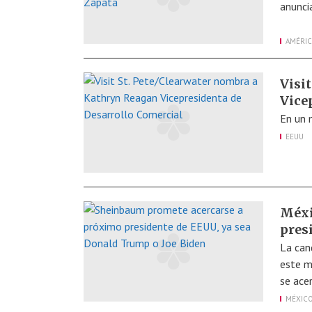
anunci
AMÉRIC
Visi
Vice
En un 
EEUU
Méxi
pres
La can
este m
se ace
MÉXIC