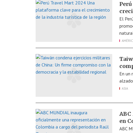
Perú
creci
El Per
promoc
natural
AMÉRIC
Taiw
comp
En un 
alzado
ASIA
ABC 
en C
ABC MU