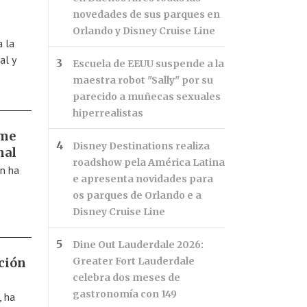
novedades de sus parques en
Orlando y Disney Cruise Line
 la
al y
Escuela de EEUU suspende a la
maestra robot "Sally" por su
parecido a muñecas sexuales
hiperrealistas
rme
Disney Destinations realiza
nal
roadshow pela América Latina
án ha
e apresenta novidades para
os parques de Orlando e a
Disney Cruise Line
Dine Out Lauderdale 2026:
ción
Greater Fort Lauderdale
celebra dos meses de
gastronomía con 149
, ha