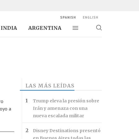
SPANISH
ENGLISH
INDIA
ARGENTINA
Alternar navegación
Alternar
búsqueda
LAS MÁS LEÍDAS
ro
Trump eleva la presión sobre
poyo a
Irán y amenaza con una
nueva escalada militar
Disney Destinations presentó
en Buenos Aires todas las