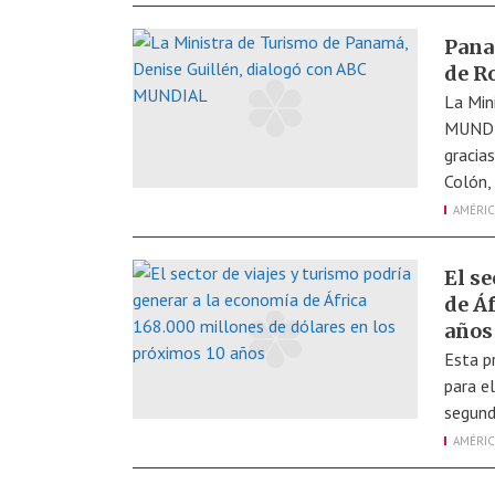
Pana
de R
La Min
MUNDIA
gracia
Colón,
AMÉRIC
El se
de Á
años
Esta p
para el
segund
AMÉRIC