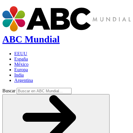
ABC Mundial
EEUU
España
México
Europa
India
Argentina
Buscar