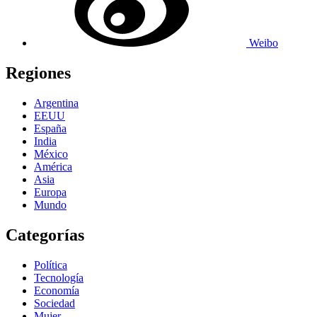
Weibo
Regiones
Argentina
EEUU
España
India
México
América
Asia
Europa
Mundo
Categorías
Política
Tecnología
Economía
Sociedad
Mujer