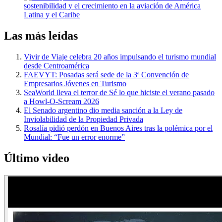
Las más leídas
Vivir de Viaje celebra 20 años impulsando el turismo mundial
desde Centroamérica
FAEVYT: Posadas será sede de la 3ª Convención de
Empresarios Jóvenes en Turismo
SeaWorld lleva el terror de Sé lo que hiciste el verano pasado
a Howl-O-Scream 2026
El Senado argentino dio media sanción a la Ley de
Inviolabilidad de la Propiedad Privada
Rosalía pidió perdón en Buenos Aires tras la polémica por el
Mundial: “Fue un error enorme”
Último video