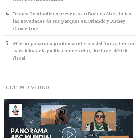
Disney Destinations presentó en Buenos Aires todas
las novedades de sus parques en Orlando y Disney
Cruise Line
Milei impulsa una profunda reforma del Banco Central
para blindar la política monetaria y limitar el déficit
fiscal
ÚLTIMO VIDEO