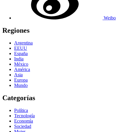
Weibo
Regiones
Argentina
EEUU
España
India
México
América
Asia
Europa
Mundo
Categorías
Política
Tecnología
Economía
Sociedad
Mujer