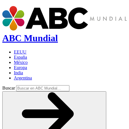
ABC Mundial
EEUU
España
México
Europa
India
Argentina
Buscar