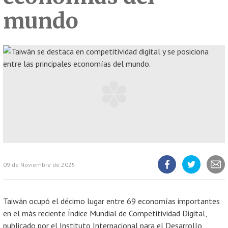
mundo
09 de Noviembre de 2025
Compartir
Compartir
Compart
artículo
artículo
artícul
en
en
Facebook
Twitter
Taiwán ocupó el décimo lugar entre 69 economías importantes
en el más reciente Índice Mundial de Competitividad Digital,
publicado por el Instituto Internacional para el Desarrollo