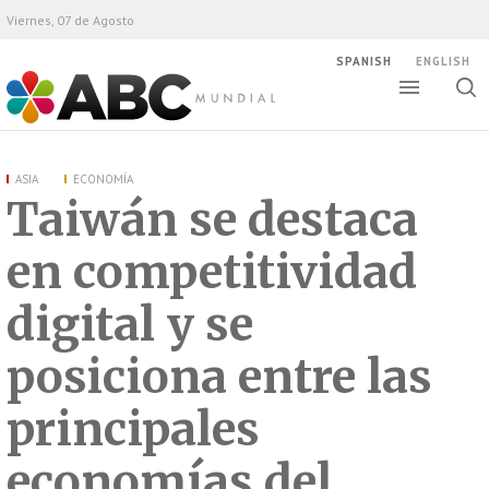
Viernes, 07 de Agosto
SPANISH
ENGLISH
Altern
Alte
ABC Mundial
bús
ASIA
ECONOMÍA
Taiwán se destaca
en competitividad
digital y se
posiciona entre las
principales
economías del