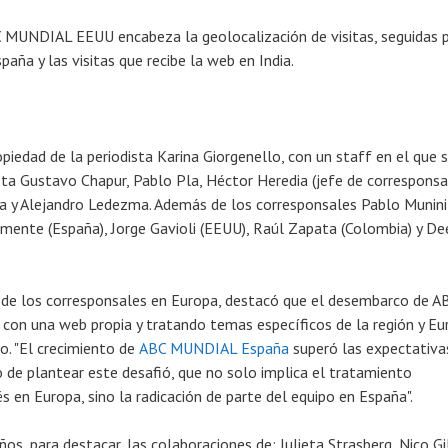
C MUNDIAL EEUU encabeza la geolocalización de visitas, seguidas 
ña y las visitas que recibe la web en India.
edad de la periodista Karina Giorgenello, con un staff en el que 
sta Gustavo Chapur, Pablo Pla, Héctor Heredia (jefe de corresponsa
a y Alejandro Ledezma. Además de los corresponsales Pablo Munini
Clemente (España), Jorge Gavioli (EEUU), Raúl Zapata (Colombia) y D
 de los corresponsales en Europa, destacó que el desembarco de A
on una web propia y tratando temas específicos de la región y Eu
o. "El crecimiento de
ABC MUNDIAL España
superó las expectativa
e plantear este desafió, que no solo implica el tratamiento
s en Europa, sino la radicación de parte del equipo en España".
ños, para destacar, las colaboraciones de: Julieta Strasberg, Nico Gil