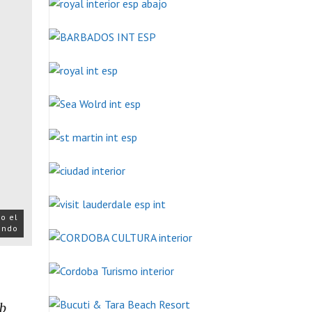
o el
ndo
eb