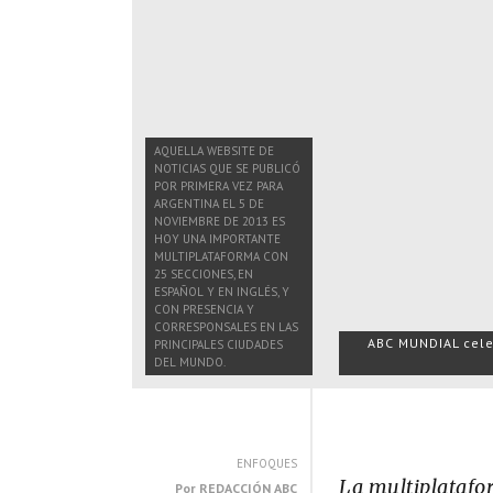
AQUELLA WEBSITE DE
NOTICIAS QUE SE PUBLICÓ
POR PRIMERA VEZ PARA
ARGENTINA EL 5 DE
NOVIEMBRE DE 2013 ES
HOY UNA IMPORTANTE
MULTIPLATAFORMA CON
25 SECCIONES, EN
ESPAÑOL Y EN INGLÉS, Y
CON PRESENCIA Y
CORRESPONSALES EN LAS
ABC MUNDIAL cele
PRINCIPALES CIUDADES
DEL MUNDO.
ENFOQUES
La multiplatafo
Por
REDACCIÓN ABC