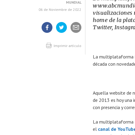
MUNDIAL
www.abcmundial.
06 de Noviembre de 2022
visualizaciones 
home de la plata
Twitter, Instag
Compartir
Compartir
Compartir
artículo
artículo
artículo
en
en
Facebook
Twitter
Imprimir artículo
La multiplataforma i
década con novedade
Aquella website de n
de 2013 es hoy una 
con presencia y corr
La multiplataforma 
el
canal de YouTub