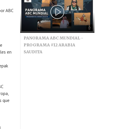
por ABC
PANORAMA ABC MUNDIAL -
se
PROGRAMA #12 ARABIA
les en
SAUDITA
eepak
BC
ropa,
s que
,