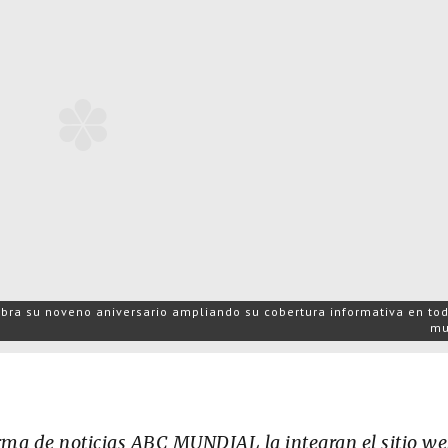
bra su noveno aniversario ampliando su cobertura informativa en tod
mu
rma de noticias ABC MUNDIAL la integran el sitio w