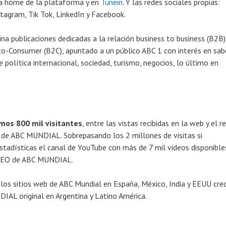
la home de la plataforma y en
Tunein
. Y las redes sociales propias:
stagram, Tik Tok, LinkedIn y Facebook.
publicaciones dedicadas a la relación business to business (B2B)
o-Consumer (B2C), apuntado a un público ABC 1 con interés en sab
de política internacional, sociedad, turismo, negocios, lo último en
os 800 mil visitantes
, entre las vistas recibidas en la web y el r
s de ABC MUNDIAL. Sobrepasando los 2 millones de visitas si
stadísticas el canal de YouTube con más de 7 mil videos disponibles
, CEO de ABC MUNDIAL.
 los sitios web de ABC Mundial en España, México, India y EEUU cre
AL original en Argentina y Latino América.