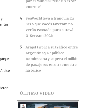
por el Mundial: “Fue un error
enorme”
 y
SeaWorld leva a franquia Eu
er las
Sei o que Vocês Fizeram no
Verão Passado para o Howl-
O-Scream 2026
Arajet triplica su tráfico entre
Argentina y República
eplique
Dominicana y supera el millón
de pasajeros en un semestre
", dice
histórico
cieron
ÚLTIMO VIDEO