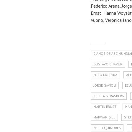
Federico Arena, Jorge
Ernst, Hanna Woysław
Vuono, Verónica Jano
9 AÑOS DE ABC MUNDIA
GUSTAVO CHAPUR
ENZO MOREIRA
ALE
JORGE GAVIOLI
EEU
JULIETA STRASBERG
MARTÍN ERNST
HAN
MARWAN GILL
STE
NERIO QUIÑORES
R