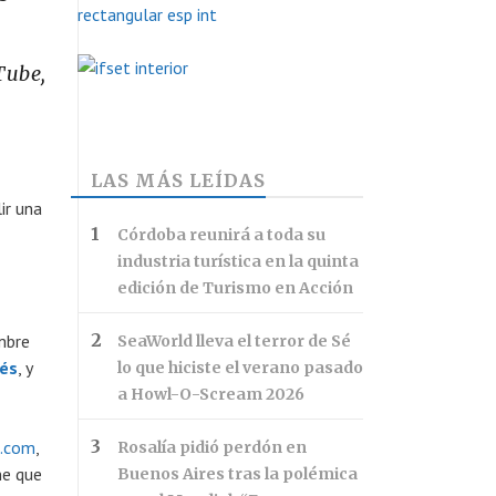
Tube,
LAS MÁS LEÍDAS
ir una
Córdoba reunirá a toda su
industria turística en la quinta
edición de Turismo en Acción
mbre
SeaWorld lleva el terror de Sé
lés
, y
lo que hiciste el verano pasado
a Howl-O-Scream 2026
.com
,
Rosalía pidió perdón en
ne que
Buenos Aires tras la polémica