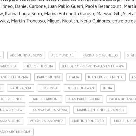
 Irineo, Daniel Carbone, Juan Pablo Guerri, Paola Betancourt, Martí
, Karina Laura Serra, Marina Antonella Caruso, Marwan Gill, Stefa
wicz, Martín Troncoso, Miguel Nicolich, Nerio Quiñores, entre otros
L
ABC MUNDIAL NEWS
ABC MUNDIAL
KARINA GIORGENELLO
STAF
PABLO PLA
HÉCTOR HEREDIA
JEFE DE CORRESPONSALES EN EUROPA
JANDRO LEDEZMA
PABLO MUNINI
ITALIA
JUAN CRUZ CLEMENTE
E
U
RAÚL ZAPATA
COLOMBIA
DEEPAK DHAWAN
INDIA
JORGE IRINEO
DANIEL CARBONE
JUAN PABLO GUERRI
PAOLA BETANC
NA WOYSŁAW
KARINA LAURA SERRA
MARINA ANTONELLA CARUSO
FANÍA VUONO
VERÓNICA JANOWICZ
MARTÍN TRONCOSO
MIGUEL NICO
ADIO ABC MUNDIAL