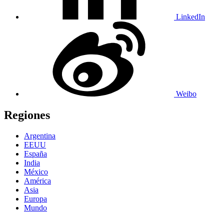
LinkedIn
Weibo
Regiones
Argentina
EEUU
España
India
México
América
Asia
Europa
Mundo