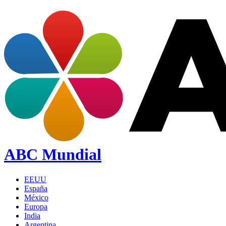
ABC Mundial
EEUU
España
México
Europa
India
Argentina