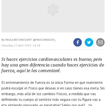
By
PAOLA BETANCOURT @PAOCONSEJOS_
Saturday, 27 April 2019 - 18:28
Share
Share
Share
article
article
article
on
on
Facebook
Twitter
Si haces ejercicios cardiovasculares es bueno, pero
hay una gran diferencia cuando haces ejercicios de
fuerza, aquí te los comentaré.
El entrenamiento de fuerza es la única forma en que realmente
podrá esculpir el físico que deseas si en caso tienes esa meta. Sin
embargo, más allá de los cambios físicos, a medida que vas
definiendo tu cuerpo al sentirte más segura con tu figura vas a
irte sintiendo renovada, es inevitable! Sabes por qué?... te