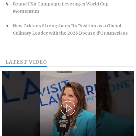
Brand USA Campaign Leverages World Cup
Momentum
New Orleans Strengthens Its Position as a Global
Culinary Leader with the 2026 Bocuse d’Or Americas
LATEST VIDEO