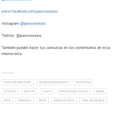
www.facebook.com/paoconsejos
Instagram
@paoconsejos
Twitter: @paoconsejos
También puedes hacer tus consultas en los comentarios de esta
misma nota.
PAOLA BETANCOURT
NEUROALIMENTACION
NUTRICIÓN
ESTÉTICA
MASTER
COACH
MOTIVADORA SOCIAL
MUJER
SEXY
GIMNASIA
DIETA
BAJAR DE PESO
VIDA SALUDABLE