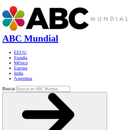
ABC Mundial
EEUU
España
México
Europa
India
Argentina
Buscar