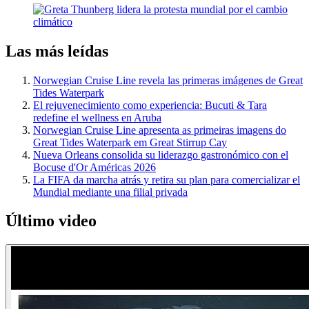
Las más leídas
Norwegian Cruise Line revela las primeras imágenes de Great
Tides Waterpark
El rejuvenecimiento como experiencia: Bucuti & Tara
redefine el wellness en Aruba
Norwegian Cruise Line apresenta as primeiras imagens do
Great Tides Waterpark em Great Stirrup Cay
Nueva Orleans consolida su liderazgo gastronómico con el
Bocuse d'Or Américas 2026
La FIFA da marcha atrás y retira su plan para comercializar el
Mundial mediante una filial privada
Último video