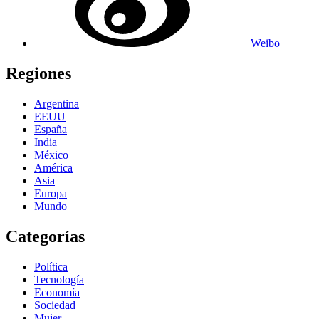
Weibo
Regiones
Argentina
EEUU
España
India
México
América
Asia
Europa
Mundo
Categorías
Política
Tecnología
Economía
Sociedad
Mujer