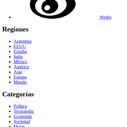
Weibo
Regiones
Argentina
EEUU
España
India
México
América
Asia
Europa
Mundo
Categorías
Política
Tecnología
Economía
Sociedad
Mujer