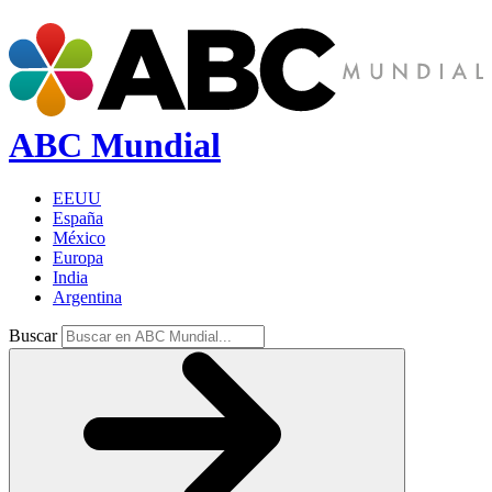
ABC Mundial
EEUU
España
México
Europa
India
Argentina
Buscar