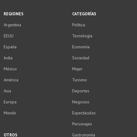
WhatsApp
Facebook
Twitter
YouTube
Instagram
LinkedIn
Weibo
REGIONES
CATEGORÍAS
Argentina
Política
EEUU
Tecnología
España
Economía
India
Sociedad
México
Mujer
América
Turismo
Asia
Deportes
Europa
Negocios
Mundo
Espectáculos
Personajes
OTROS
Gastronomía