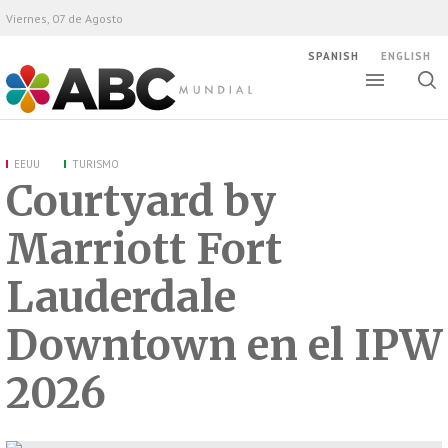
Viernes, 07 de Agosto
SPANISH
ENGLISH
Altern
Alte
ABC Mundial
bús
EEUU
TURISMO
Courtyard by
Marriott Fort
Lauderdale
Downtown en el IPW
2026