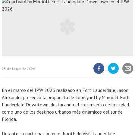
25 de Mayo de 2026
Compartir
Compartir
Compart
artículo
artículo
artícul
en
en
Facebook
Twitter
En el marco del IPW 2026 realizado en Fort Lauderdale, Jason
Alexander presentó la propuesta de Courtyard by Marriott Fort
Lauderdale Downtown, destacando el crecimiento de la ciudad
como uno de los destinos urbanos más dinámicos del sur de
Florida.
Durante su participación en el booth de Visit Lauderdale,