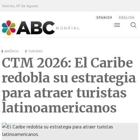
Viernes, 07 de Agosto
SPANISH
ENGLISH
Altern
Alte
ABC Mundial
bús
AMÉRICA
TURISMO
CTM 2026: El Caribe
redobla su estrategia
para atraer turistas
latinoamericanos