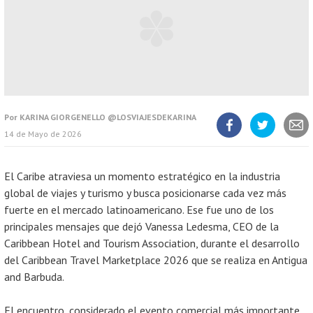
Por
KARINA GIORGENELLO @LOSVIAJESDEKARINA
14 de Mayo de 2026
Compartir
Compartir
Compart
artículo
artículo
artícul
en
en
Facebook
Twitter
El Caribe atraviesa un momento estratégico en la industria
global de viajes y turismo y busca posicionarse cada vez más
fuerte en el mercado latinoamericano. Ese fue uno de los
principales mensajes que dejó Vanessa Ledesma, CEO de la
Caribbean Hotel and Tourism Association, durante el desarrollo
del Caribbean Travel Marketplace 2026 que se realiza en Antigua
and Barbuda.
El encuentro, considerado el evento comercial más importante