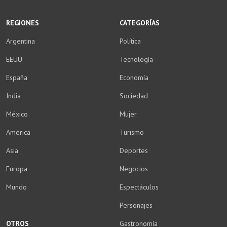
WhatsApp
Facebook
Twitter
YouTube
Instagram
LinkedIn
Weibo
REGIONES
CATEGORÍAS
Argentina
Política
EEUU
Tecnología
España
Economía
India
Sociedad
México
Mujer
América
Turismo
Asia
Deportes
Europa
Negocios
Mundo
Espectáculos
Personajes
OTROS
Gastronomía