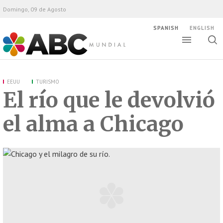
Domingo, 09 de Agosto
SPANISH
ENGLISH
Altern
Alte
ABC Mundial
bús
EEUU
TURISMO
El río que le devolvió
el alma a Chicago