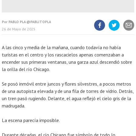
Por
PABLO PLA @PABLITOPLA
26 de Mayo de 2025
Compartir
Compartir
Compart
artículo
artículo
artícul
en
en
Facebook
Twitter
A las cinco y media de la mañana, cuando todavía no había
turistas en el centro y los rascacielos apenas comenzaban a
encender sus primeras ventanas, una garza azul descendió sobre
la orilla del río Chicago.
Se posó inmóvil entre juncos y flores silvestres, a pocos metros
de una autopista elevada y de una fila de torres de vidrio. Detrás,
un tren pasó rugiendo. Delante, el agua reflejó el cielo gris de la
madrugada.
La escena parecía imposible.
Durante décadas, el río Chicago fue símbolo de todo lo