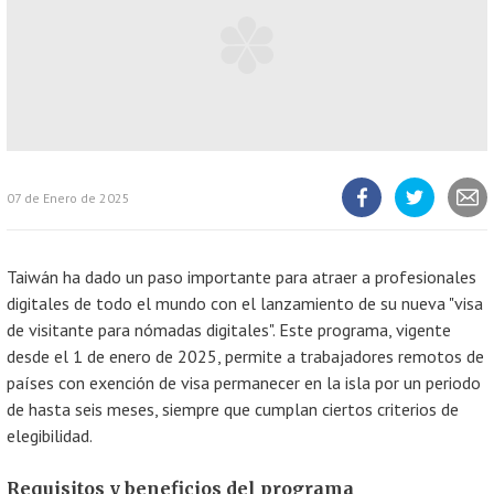
07 de Enero de 2025
Compartir
Compartir
Compart
artículo
artículo
artícul
en
en
Facebook
Twitter
Taiwán ha dado un paso importante para atraer a profesionales
digitales de todo el mundo con el lanzamiento de su nueva "visa
de visitante para nómadas digitales". Este programa, vigente
desde el 1 de enero de 2025, permite a trabajadores remotos de
países con exención de visa permanecer en la isla por un periodo
de hasta seis meses, siempre que cumplan ciertos criterios de
elegibilidad.
Requisitos y beneficios del programa