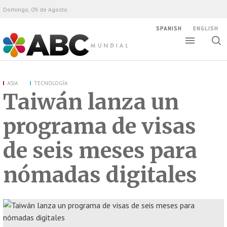
Domingo, 09 de Agosto
SPANISH
ENGLISH
Altern
Alte
ABC Mundial
bús
ASIA
TECNOLOGÍA
Taiwán lanza un
programa de visas
de seis meses para
nómadas digitales