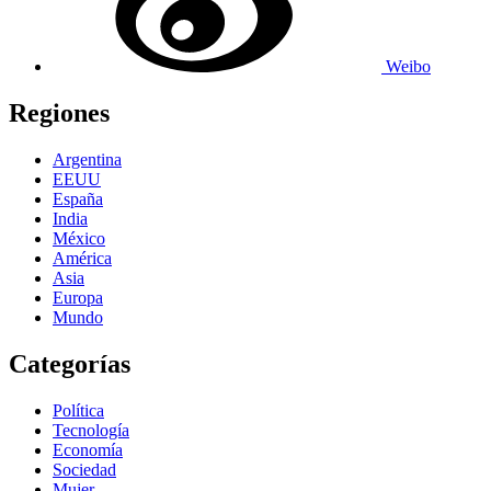
Weibo
Regiones
Argentina
EEUU
España
India
México
América
Asia
Europa
Mundo
Categorías
Política
Tecnología
Economía
Sociedad
Mujer