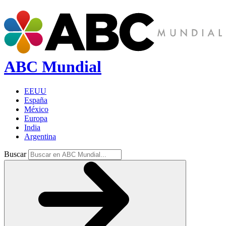
ABC Mundial
EEUU
España
México
Europa
India
Argentina
Buscar