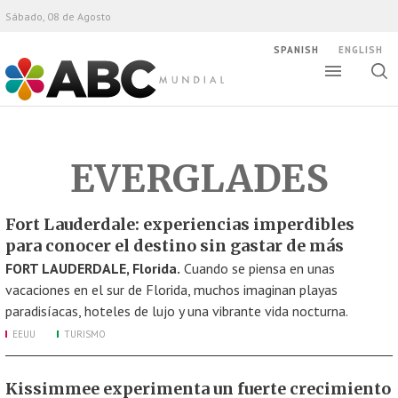
Sábado, 08 de Agosto
SPANISH
ENGLISH
Altern
Alte
ABC Mundial
bús
EVERGLADES
Fort Lauderdale: experiencias imperdibles
para conocer el destino sin gastar de más
FORT LAUDERDALE, Florida.
Cuando se piensa en unas
vacaciones en el sur de Florida, muchos imaginan playas
paradisíacas, hoteles de lujo y una vibrante vida nocturna.
EEUU
TURISMO
Kissimmee experimenta un fuerte crecimiento