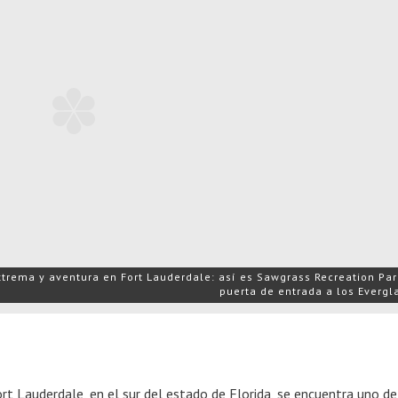
trema y aventura en Fort Lauderdale: así es Sawgrass Recreation Park
puerta de entrada a los Evergl
rt Lauderdale, en el sur del estado de Florida, se encuentra uno de