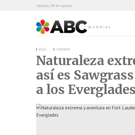
Sábado, 08 de Agosto
ABC Mundial
EEUU
TURISMO
Naturaleza extr
así es Sawgrass
a los Everglade