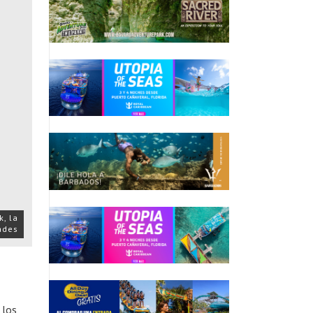
, la
ades
 los