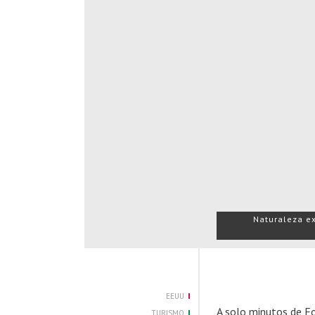
Naturaleza ex
EEUU
A solo minutos de Fo
TURISMO