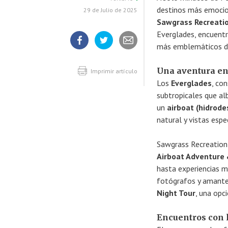
destinos más emocion
29 de Julio de 2025
Sawgrass Recreati
Everglades, encuentr
más emblemáticos d
Compartir
Compartir
Compartir
artículo
artículo
artículo
en
en
Una aventura ent
Facebook
Twitter
Imprimir artículo
Los
Everglades
, co
subtropicales que al
un
airboat (hidrode
natural y vistas espe
Sawgrass Recreation 
Airboat Adventure 
hasta experiencias 
fotógrafos y amantes
Night Tour
, una opc
Encuentros con l