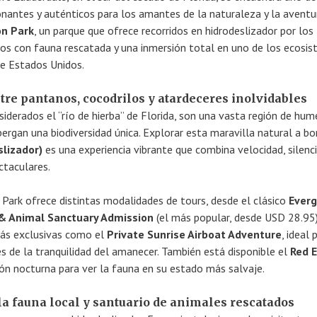
antes y auténticos para los amantes de la naturaleza y la aventu
on Park
, un parque que ofrece recorridos en hidrodeslizador por los
os con fauna rescatada y una inmersión total en uno de los ecosi
e Estados Unidos.
re pantanos, cocodrilos y atardeceres inolvidables
nsiderados el “río de hierba” de Florida, son una vasta región de hu
bergan una biodiversidad única. Explorar esta maravilla natural a bo
slizador)
es una experiencia vibrante que combina velocidad, silenc
ctaculares.
Park ofrece distintas modalidades de tours, desde el clásico
Everg
& Animal Sanctuary Admission
(el más popular, desde USD 28.95)
más exclusivas como el
Private Sunrise Airboat Adventure
, ideal 
 de la tranquilidad del amanecer. También está disponible el
Red 
ión nocturna para ver la fauna en su estado más salvaje.
a fauna local y santuario de animales rescatados