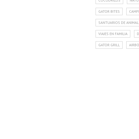
COCODRILOS
NATU
GATOR BITES
CAMPI
SANTUARIOS DE ANIMAL
VIAJES EN FAMILIA
D
GATOR GRILL
AIRB