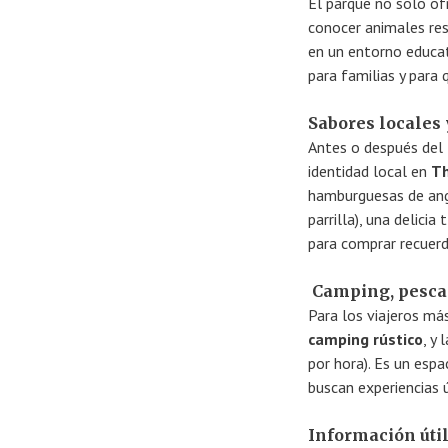
El parque no solo ofr
conocer animales re
en un entorno educati
para familias y para
Sabores locales 
Antes o después del 
identidad local en
Th
hamburguesas de angu
parrilla), una delicia
para comprar recuerd
Camping, pesca 
Para los viajeros má
camping rústico
, y
por hora). Es un espa
buscan experiencias 
Información úti