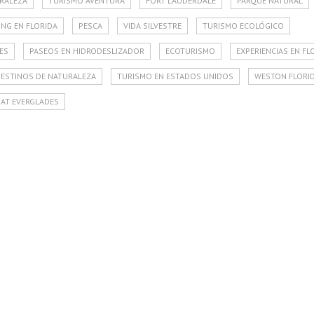
RALEZA
TURISMO AVENTURA
FORT LAUDERDALE
PARQUE NATURAL
NG EN FLORIDA
PESCA
VIDA SILVESTRE
TURISMO ECOLÓGICO
ES
PASEOS EN HIDRODESLIZADOR
ECOTURISMO
EXPERIENCIAS EN FL
ESTINOS DE NATURALEZA
TURISMO EN ESTADOS UNIDOS
WESTON FLORI
OAT EVERGLADES