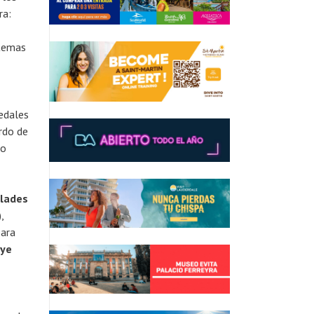
ra:
stemas
medales
rdo de
io
lades
,
para
Eye