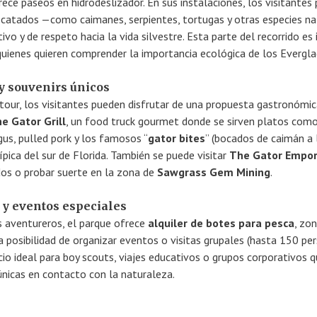
ece paseos en hidrodeslizador. En sus instalaciones, los visitantes
scatados —como caimanes, serpientes, tortugas y otras especies n
vo y de respeto hacia la vida silvestre. Esta parte del recorrido es 
 quienes quieren comprender la importancia ecológica de los Evergla
y souvenirs únicos
tour, los visitantes pueden disfrutar de una propuesta gastronómi
e Gator Grill
, un food truck gourmet donde se sirven platos com
s, pulled pork y los famosos “
gator bites
” (bocados de caimán a 
 típica del sur de Florida. También se puede visitar
The Gator Empo
os o probar suerte en la zona de
Sawgrass Gem Mining
.
y eventos especiales
s aventureros, el parque ofrece
alquiler de botes para pesca
, zo
 la posibilidad de organizar eventos o visitas grupales (hasta 150 pe
cio ideal para boy scouts, viajes educativos o grupos corporativos 
únicas en contacto con la naturaleza.
l