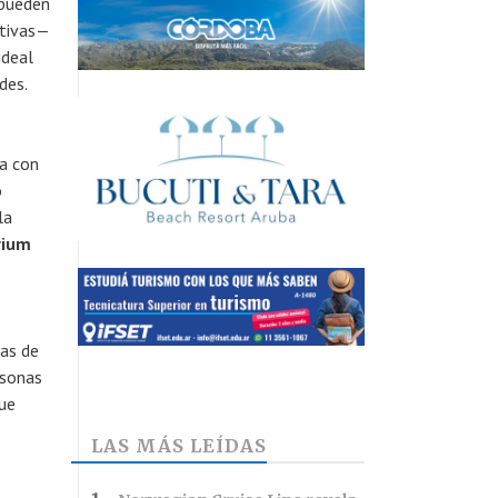
 pueden
ativas—
ideal
des.
ca con
o
la
rium
nas de
rsonas
que
LAS MÁS LEÍDAS