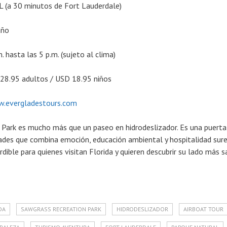
L (a 30 minutos de Fort Lauderdale)
año
. hasta las 5 p.m. (sujeto al clima)
28.95 adultos / USD 18.95 niños
.evergladestours.com
Park es mucho más que un paseo en hidrodeslizador. Es una puerta
ades que combina emoción, educación ambiental y hospitalidad sure
dible para quienes visitan Florida y quieren descubrir su lado más s
DA
SAWGRASS RECREATION PARK
HIDRODESLIZADOR
AIRBOAT TOUR