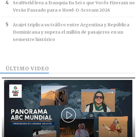
SeaWorld leva a franquia Eu Sei o que Vocês Fizeram no
Verão Passado para o Howl-O-Scream 2026
Arajet triplica su tráfico entre Argentina y República
Dominicana y supera el millón de pasajeros en un
semestre histórico
ÚLTIMO VIDEO