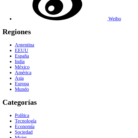
Weibo
Regiones
Argentina
EEUU
España
India
México
América
Asia
Europa
Mundo
Categorías
Política
Tecnología
Economía
Sociedad
Mujer