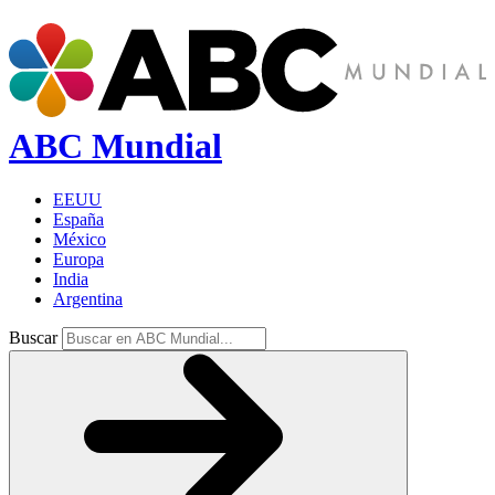
ABC Mundial
EEUU
España
México
Europa
India
Argentina
Buscar