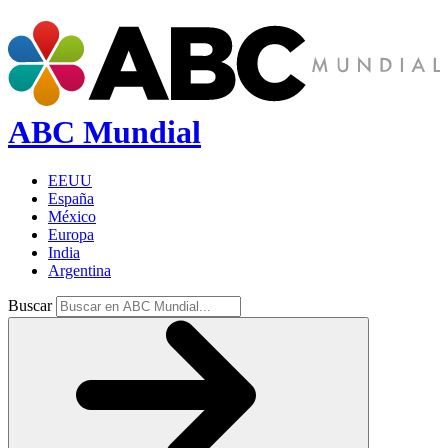
ABC Mundial
EEUU
España
México
Europa
India
Argentina
Buscar