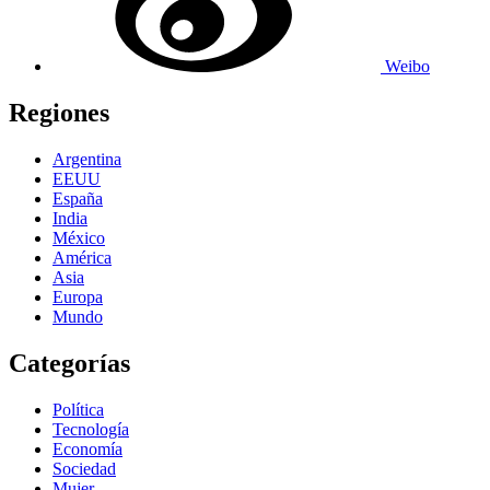
Weibo
Regiones
Argentina
EEUU
España
India
México
América
Asia
Europa
Mundo
Categorías
Política
Tecnología
Economía
Sociedad
Mujer