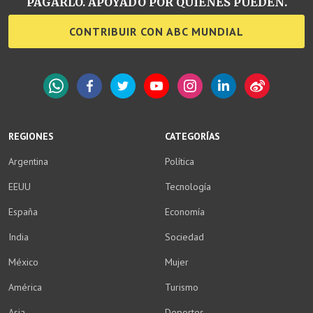
PAGARLO. APOYADO POR QUIENES PUEDEN.
CONTRIBUIR CON ABC MUNDIAL
WhatsApp
Facebook
Twitter
YouTube
Instagram
LinkedIn
Weibo
REGIONES
CATEGORÍAS
Argentina
Política
EEUU
Tecnología
España
Economía
India
Sociedad
México
Mujer
América
Turismo
Asia
Deportes