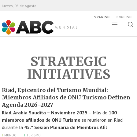
Jueves, 06 de Agosto
SPANISH
ENGLISH
Altern
Alte
ABC Mundial
bús
STRATEGIC
INITIATIVES
Riad, Epicentro del Turismo Mundial:
Miembros Afiliados de ONU Turismo Definen
Agenda 2026–2027
Riad, Arabia Saudita – Noviembre 2025
– Más de
100
miembros afiliados
de
ONU Turismo
se reunieron en Riad
durante la
45.ª Sesión Plenaria de Miembros Afil
MUNDO
TURISMO