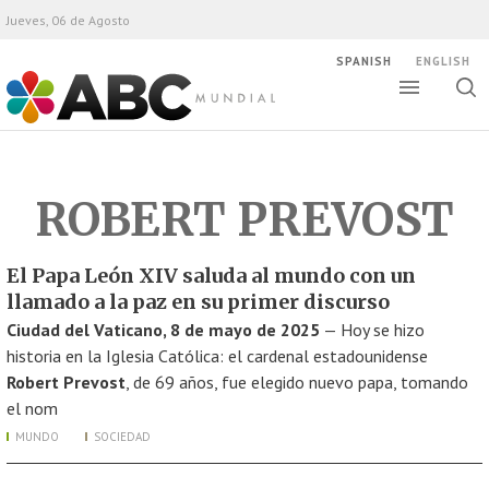
Jueves, 06 de Agosto
SPANISH
ENGLISH
Altern
Alte
ABC Mundial
bús
ROBERT PREVOST
El Papa León XIV saluda al mundo con un
llamado a la paz en su primer discurso
Ciudad del Vaticano, 8 de mayo de 2025
— Hoy se hizo
historia en la Iglesia Católica: el cardenal estadounidense
Robert Prevost
, de 69 años, fue elegido nuevo papa, tomando
el nom
MUNDO
SOCIEDAD