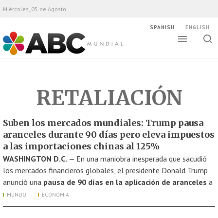
Miércoles, 05 de Agosto
SPANISH
ENGLISH
Altern
Alte
ABC Mundial
bús
RETALIACIÓN
Suben los mercados mundiales: Trump pausa
aranceles durante 90 días pero eleva impuestos
a las importaciones chinas al 125%
WASHINGTON D.C.
— En una maniobra inesperada que sacudió
los mercados financieros globales, el presidente Donald Trump
anunció una
pausa de 90 días en la aplicación de aranceles
a
MUNDO
ECONOMÍA