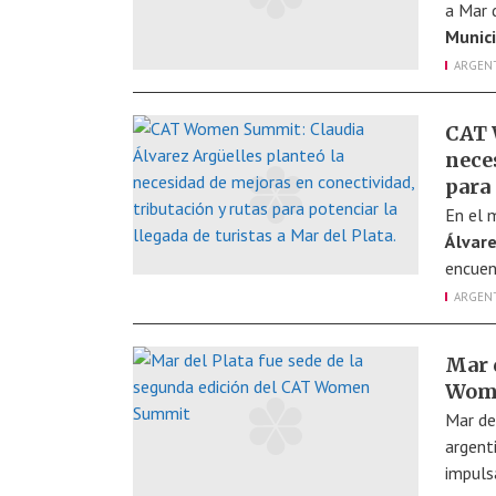
a Mar 
Munici
ARGEN
CAT 
nece
para 
En el 
Álvare
encuen
ARGEN
Mar d
Wom
Mar de
argenti
impuls