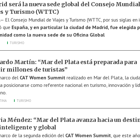
id será la nueva sede global del Consejo Mundial
es y Turismo (WTTC)
.— El Consejo Mundial de Viajes y Turismo (WTTC, por sus siglas en i
ó que
España, y en particular la ciudad de Madrid, fue elegida 
idad como la nueva sede de su Oficina Global
TURISMO
ardo Martín: “Mar del Plata está preparada para
ir millones de turistas”
marco del
CAT Women Summit
realizado en Mar del Plata, la ciud
 a posicionarse como referente nacional en turismo, innovación y li
no.
TINA
TURISMO
ria Méndez: “Mar del Plata avanza hacia un desti
inteligente y global
marco de la segunda edición del
CAT Women Summit
, que este añ