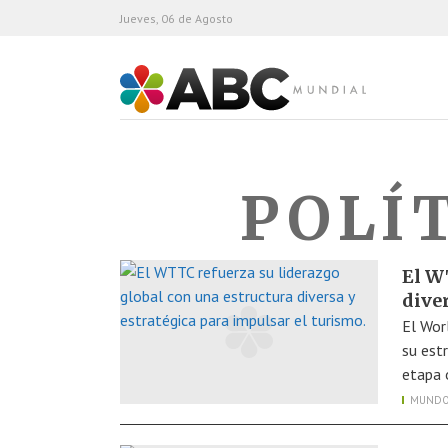
Jueves, 06 de Agosto
ABC Mundial
POLÍ
El W
dive
El Wor
su est
etapa 
MUND