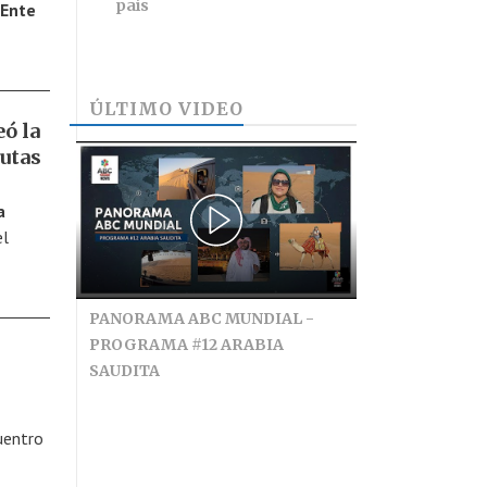
país
Ente
ÚLTIMO VIDEO
ó la
rutas
a
el
PANORAMA ABC MUNDIAL -
PROGRAMA #12 ARABIA
SAUDITA
uentro