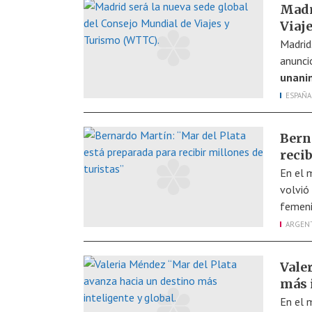
Madr
Viaj
Madrid
anunci
unanim
ESPAÑA
Bern
recib
En el 
volvió
femeni
ARGEN
Vale
más 
En el 