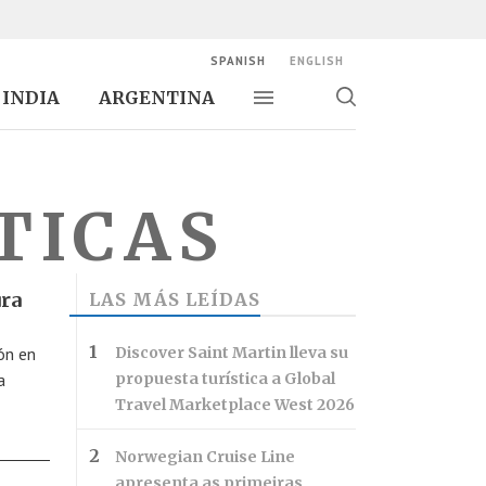
SPANISH
ENGLISH
INDIA
ARGENTINA
Alternar navegación
Alternar
búsqueda
TICAS
ura
LAS MÁS LEÍDAS
ón en
Discover Saint Martin lleva su
a
propuesta turística a Global
Travel Marketplace West 2026
Norwegian Cruise Line
apresenta as primeiras