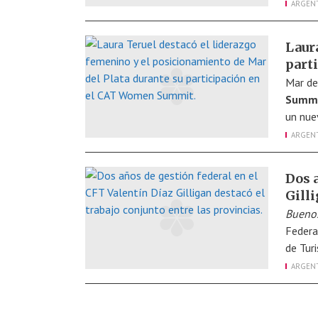
ARGEN
Laur
part
Mar de
Summ
un nue
ARGEN
Dos a
Gilli
Buenos
Federa
de Tur
ARGEN