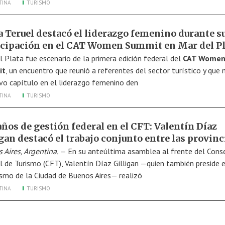
TINA
TURISMO
a Teruel destacó el liderazgo femenino durante s
icipación en el CAT Women Summit en Mar del Pl
l Plata fue escenario de la primera edición federal del
CAT Wome
it
, un encuentro que reunió a referentes del sector turístico y que
vo capítulo en el liderazgo femenino den
TINA
TURISMO
ños de gestión federal en el CFT: Valentín Díaz
gan destacó el trabajo conjunto entre las provinc
 Aires, Argentina.
— En su anteúltima asamblea al frente del Cons
l de Turismo (CFT), Valentín Díaz Gilligan —quien también preside 
ismo de la Ciudad de Buenos Aires— realizó
TINA
TURISMO