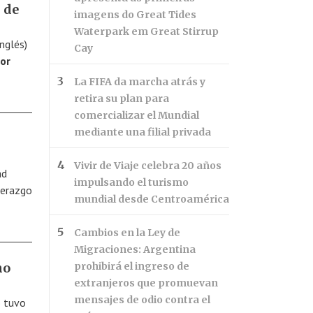
 de
imagens do Great Tides
Waterpark em Great Stirrup
nglés)
Cay
por
La FIFA da marcha atrás y
retira su plan para
comercializar el Mundial
mediante una filial privada
Vivir de Viaje celebra 20 años
ad
impulsando el turismo
derazgo
mundial desde Centroamérica
Cambios en la Ley de
Migraciones: Argentina
no
prohibirá el ingreso de
extranjeros que promuevan
mensajes de odio contra el
o tuvo