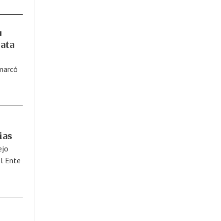
u
ata
n
 marcó
ias
ejo
el Ente