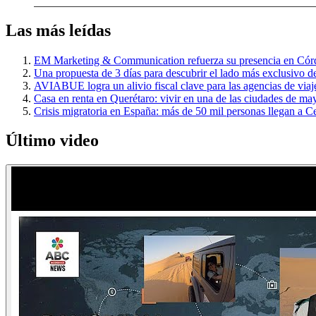
Las más leídas
EM Marketing & Communication refuerza su presencia en Córdo
Una propuesta de 3 días para descubrir el lado más exclusivo d
AVIABUE logra un alivio fiscal clave para las agencias de via
Casa en renta en Querétaro: vivir en una de las ciudades de may
Crisis migratoria en España: más de 50 mil personas llegan a C
Último video