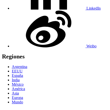
LinkedIn
Weibo
Regiones
Argentina
EEUU
España
India
México
América
Asia
Europa
Mundo