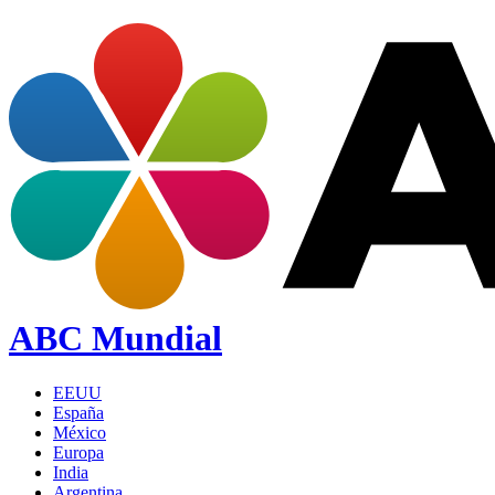
ABC Mundial
EEUU
España
México
Europa
India
Argentina