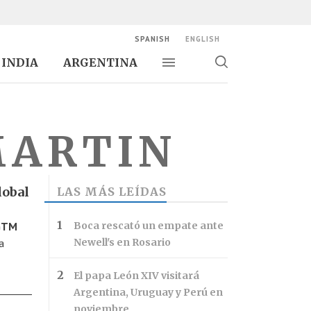
SPANISH
ENGLISH
INDIA
ARGENTINA
Alternar navegación
Alternar
búsqueda
MARTIN
lobal
LAS MÁS LEÍDAS
(GTM
Boca rescató un empate ante
a
Newell's en Rosario
El papa León XIV visitará
Argentina, Uruguay y Perú en
noviembre