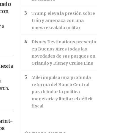
uelo
 con
Trump eleva la presión sobre
Irán y amenaza con una
na
nueva escalada militar
Disney Destinations presentó
en Buenos Aires todas las
novedades de sus parques en
Orlando y Disney Cruise Line
uesta
Milei impulsa una profunda
u
reforma del Banco Central
rtin,
para blindar la política
monetaria y limitar el déficit
fiscal
aint-
os