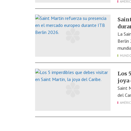
AMÉRIC
Sain
dura
La Sai
Berlin
mundia
MUND
Los 5
joya 
Saint 
del Car
AMÉRIC