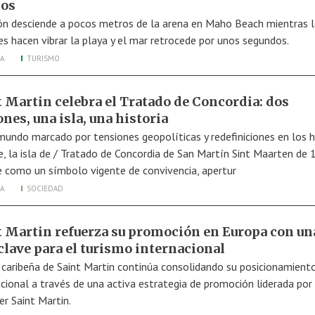
os
ón desciende a pocos metros de la arena en Maho Beach mientras 
s hacen vibrar la playa y el mar retrocede por unos segundos.
A
TURISMO
t Martin celebra el Tratado de Concordia: dos
nes, una isla, una historia
mundo marcado por tensiones geopolíticas y redefiniciones en los 
je, la isla de / Tratado de Concordia de San Martín Sint Maarten de
e como un símbolo vigente de convivencia, apertur
A
SOCIEDAD
t Martin refuerza su promoción en Europa con un
clave para el turismo internacional
a caribeña de Saint Martin continúa consolidando su posicionamient
acional a través de una activa estrategia de promoción liderada por
er Saint Martin.