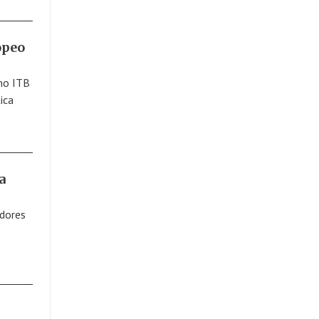
opeo
smo ITB
ica
a
adores