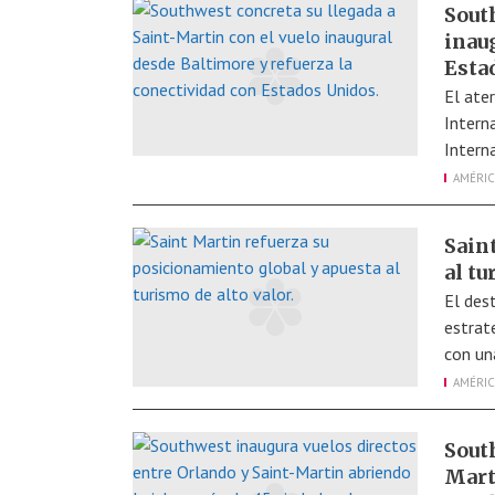
Sout
inau
Esta
El ater
Intern
Intern
AMÉRIC
Sain
al tu
El dest
estrat
con un
AMÉRIC
Sout
Mart