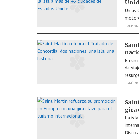
Unid
Un avi
motore
AMÉRIC
Sain
nacio
En un 
de via
resurg
AMÉRIC
Sain
gira 
La isl
intern
Discov