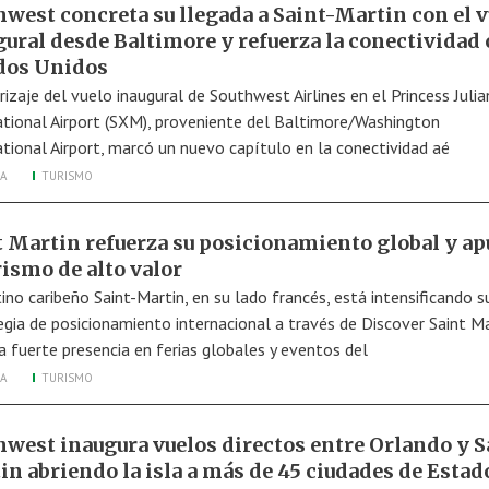
hwest concreta su llegada a Saint-Martin con el v
gural desde Baltimore y refuerza la conectividad
dos Unidos
rizaje del vuelo inaugural de Southwest Airlines en el Princess Julia
ational Airport (SXM), proveniente del Baltimore/Washington
ational Airport, marcó un nuevo capítulo en la conectividad aé
A
TURISMO
t Martin refuerza su posicionamiento global y ap
rismo de alto valor
ino caribeño Saint-Martin, en su lado francés, está intensificando s
egia de posicionamiento internacional a través de Discover Saint Ma
a fuerte presencia en ferias globales y eventos del
A
TURISMO
hwest inaugura vuelos directos entre Orlando y S
in abriendo la isla a más de 45 ciudades de Estad