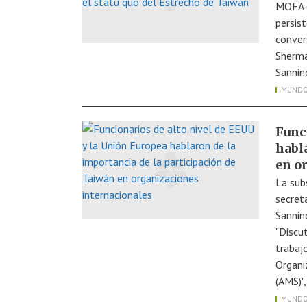
MOFA d
persis
conver
Sherma
Sannin
MUND
Func
habl
en o
La sub
secret
Sannin
"Discut
trabajo
Organi
(AMS)"
MUND