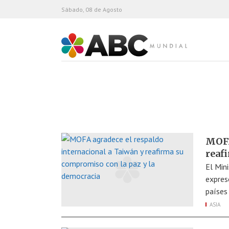
Sábado, 08 de Agosto
ABC Mundial
MOFA
reaf
El Min
expres
países
ASIA