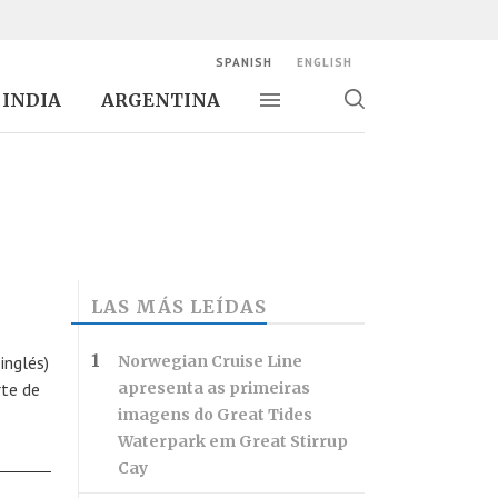
SPANISH
ENGLISH
INDIA
ARGENTINA
Alternar navegación
Alternar
búsqueda
LAS MÁS LEÍDAS
inglés)
Norwegian Cruise Line
rte de
apresenta as primeiras
imagens do Great Tides
Waterpark em Great Stirrup
Cay