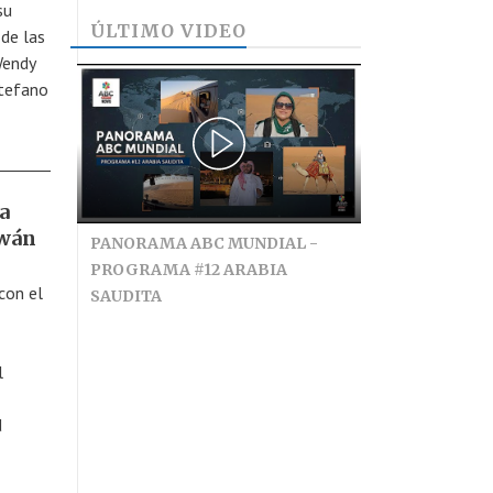
su
ÚLTIMO VIDEO
 de las
Wendy
Stefano
a
iwán
PANORAMA ABC MUNDIAL -
PROGRAMA #12 ARABIA
con el
SAUDITA
l
d