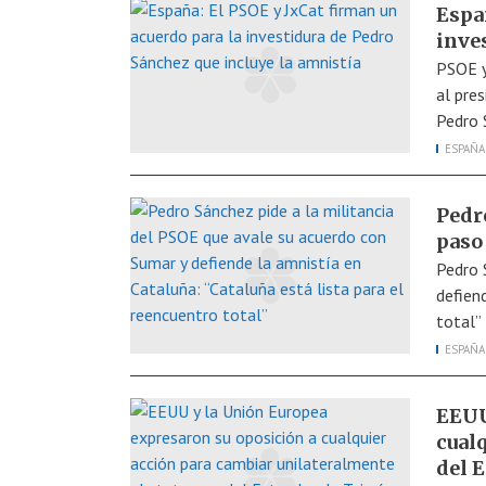
Espa
inve
PSOE y
al pres
Pedro 
ESPAÑA
Pedr
paso
Pedro 
defien
total”
ESPAÑA
EEUU
cual
del 