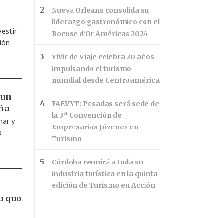
Nueva Orleans consolida su
liderazgo gastronómico con el
estir
Bocuse d'Or Américas 2026
ión,
Vivir de Viaje celebra 20 años
impulsando el turismo
mundial desde Centroamérica
 un
FAEVYT: Posadas será sede de
ña
la 3ª Convención de
mar y
Empresarios Jóvenes en
o
Turismo
Córdoba reunirá a toda su
industria turística en la quinta
edición de Turismo en Acción
u quo