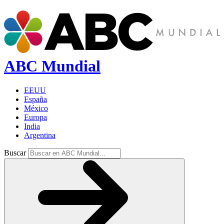
ABC Mundial
EEUU
España
México
Europa
India
Argentina
Buscar