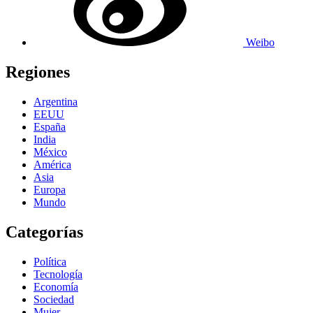
Weibo
Regiones
Argentina
EEUU
España
India
México
América
Asia
Europa
Mundo
Categorías
Política
Tecnología
Economía
Sociedad
Mujer