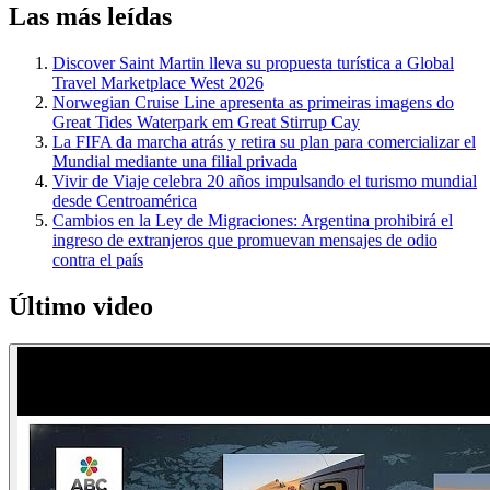
Las más leídas
Discover Saint Martin lleva su propuesta turística a Global
Travel Marketplace West 2026
Norwegian Cruise Line apresenta as primeiras imagens do
Great Tides Waterpark em Great Stirrup Cay
La FIFA da marcha atrás y retira su plan para comercializar el
Mundial mediante una filial privada
Vivir de Viaje celebra 20 años impulsando el turismo mundial
desde Centroamérica
Cambios en la Ley de Migraciones: Argentina prohibirá el
ingreso de extranjeros que promuevan mensajes de odio
contra el país
Último video