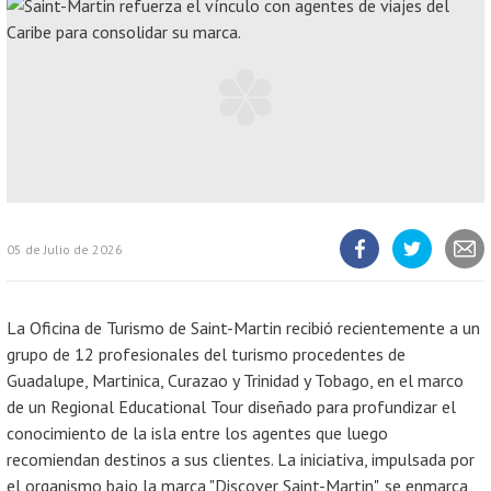
05 de Julio de 2026
Compartir
Compartir
Compart
artículo
artículo
artícul
en
en
Facebook
Twitter
La Oficina de Turismo de Saint-Martin recibió recientemente a un
grupo de 12 profesionales del turismo procedentes de
Guadalupe, Martinica, Curazao y Trinidad y Tobago, en el marco
de un Regional Educational Tour diseñado para profundizar el
conocimiento de la isla entre los agentes que luego
recomiendan destinos a sus clientes. La iniciativa, impulsada por
el organismo bajo la marca "Discover Saint-Martin", se enmarca