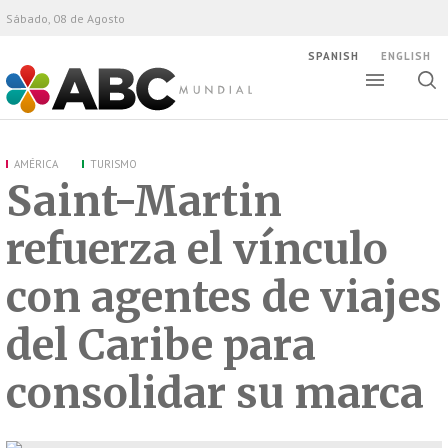
Sábado, 08 de Agosto
SPANISH
ENGLISH
Altern
Alte
ABC Mundial
bús
AMÉRICA
TURISMO
Saint-Martin
refuerza el vínculo
con agentes de viajes
del Caribe para
consolidar su marca