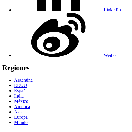
LinkedIn
Weibo
Regiones
Argentina
EEUU
España
India
México
América
Asia
Europa
Mundo