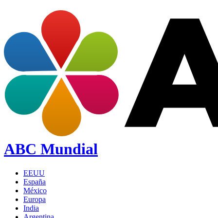
ABC Mundial
EEUU
España
México
Europa
India
Argentina