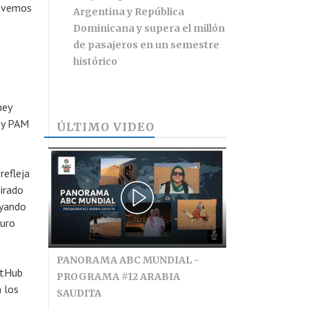
o vemos
Argentina y República
Dominicana y supera el millón
de pasajeros en un semestre
histórico
ney
 y PAM
ÚLTIMO VIDEO
refleja
girado
oyando
turo
PANORAMA ABC MUNDIAL -
etHub
PROGRAMA #12 ARABIA
 los
SAUDITA