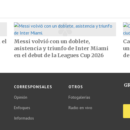
 el
Messi volvió con un doblete,
Ca
asistencia y triunfo de Inter Miami
un
en el debut de la Leagues Cup 2026
de
GR
CORRESPONSALES
OTROS
Opinión
Fotogalerías
Enfoques
Radio en vivo
Informados