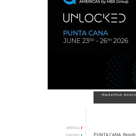
MarketHub America
AMÉRICA
PUNTA CANA, Repúbli
TURISMO