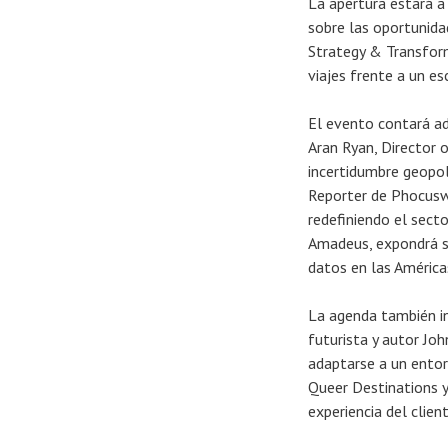
La apertura estará a
sobre las oportunidad
Strategy & Transform
viajes frente a un e
El evento contará ad
Aran Ryan, Director 
incertidumbre geopol
Reporter de Phocuswr
redefiniendo el secto
Amadeus, expondrá so
datos en las América
La agenda también in
futurista y autor Jo
adaptarse a un entor
Queer Destinations y
experiencia del clie