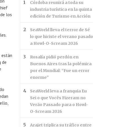
ión
Córdoba reunirá a toda su
Chief
industria turística en la quinta
 de los
edición de Turismo en Acción
SeaWorld lleva el terror de Sé
les.
lo que hiciste el verano pasado
a Howl-O-Scream 2026
e están
Rosalía pidió perdón en
g de
Buenos Aires tras la polémica
e
por el Mundial: “Fue un error
enorme”
ido
SeaWorld leva a franquia Eu
uedan
Sei o que Vocês Fizeram no
ello,
Verão Passado para o Howl-
O-Scream 2026
Arajet triplica su tráfico entre