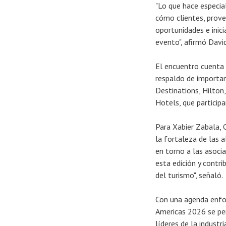
"Lo que hace especia
cómo clientes, prov
oportunidades e inic
evento", afirmó Davi
El encuentro cuenta
respaldo de importan
Destinations, Hilto
Hotels, que partici
Para Xabier Zabala, 
la fortaleza de las 
en torno a las asoci
esta edición y contri
del turismo", señaló.
Con una agenda enfoc
Americas 2026 se per
líderes de la industri