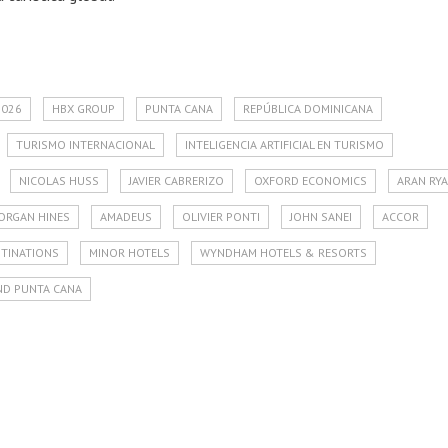
2026
HBX GROUP
PUNTA CANA
REPÚBLICA DOMINICANA
TURISMO INTERNACIONAL
INTELIGENCIA ARTIFICIAL EN TURISMO
NICOLAS HUSS
JAVIER CABRERIZO
OXFORD ECONOMICS
ARAN RY
ORGAN HINES
AMADEUS
OLIVIER PONTI
JOHN SANEI
ACCOR
STINATIONS
MINOR HOTELS
WYNDHAM HOTELS & RESORTS
ND PUNTA CANA