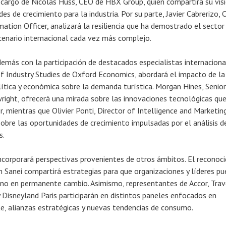
 cargo de Nicolas Huss, CEO de HBX Group, quien compartirá su vis
es de crecimiento para la industria. Por su parte, Javier Cabrerizo, 
ation Officer, analizará la resiliencia que ha demostrado el sector
scenario internacional cada vez más complejo.
emás con la participación de destacados especialistas internaciona
of Industry Studies de Oxford Economics, abordará el impacto de la
ítica y económica sobre la demanda turística. Morgan Hines, Senior
ight, ofrecerá una mirada sobre las innovaciones tecnológicas qu
r, mientras que Olivier Ponti, Director of Intelligence and Marketin
bre las oportunidades de crecimiento impulsadas por el análisis d
s.
corporará perspectivas provenientes de otros ámbitos. El reconoc
hn Sanei compartirá estrategias para que organizaciones y líderes p
no en permanente cambio. Asimismo, representantes de Accor, Trav
 Disneyland Paris participarán en distintos paneles enfocados en
nte, alianzas estratégicas y nuevas tendencias de consumo.