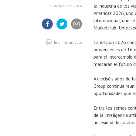
la industria de los v
11 de Junio de 2026
Americas 2026, uno d
internacional, que s
MarketHub: Unlocked
Compartir
Compartir
Compartir
artículo
artículo
artículo
en
en
La edición 2026 cong
Facebook
Twitter
Imprimir artículo
provenientes de 16 
para el intercambio d
marcarán el futuro d
A dieciséis años de l
Group continúa reunie
oportunidades que e
Entre los temas cent
de la inteligencia art
necesidad de colabor