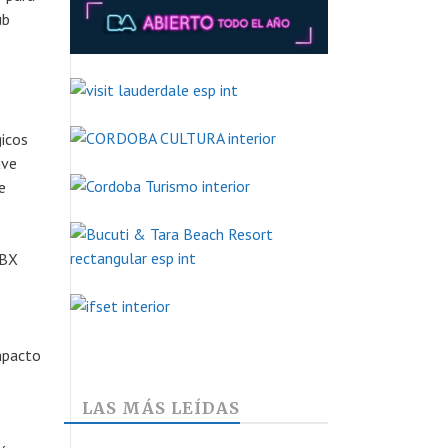
ub
gicos
ave
e
HBX
mpacto
e
LAS MÁS LEÍDAS