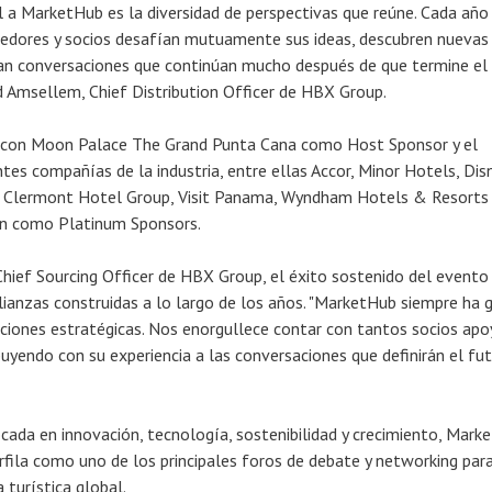
l a MarketHub es la diversidad de perspectivas que reúne. Cada añ
eedores y socios desafían mutuamente sus ideas, descubren nuevas
ian conversaciones que continúan mucho después de que termine el
d Amsellem, Chief Distribution Officer de HBX Group.
 con Moon Palace The Grand Punta Cana como Host Sponsor y el
tes compañías de la industria, entre ellas Accor, Minor Hotels, Dis
n, Clermont Hotel Group, Visit Panama, Wyndham Hotels & Resorts
pan como Platinum Sponsors.
Chief Sourcing Officer de HBX Group, el éxito sostenido del evento 
alianzas construidas a lo largo de los años. "MarketHub siempre ha 
aciones estratégicas. Nos enorgullece contar con tantos socios ap
buyendo con su experiencia a las conversaciones que definirán el fu
ada en innovación, tecnología, sostenibilidad y crecimiento, Mark
fila como uno de los principales foros de debate y networking para
a turística global.