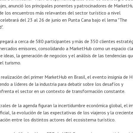
iajes, anunció los principales ponentes y patrocinadores de MarketH
e los encuentros más relevantes del sector turístico a nivel
e celebrará del 23 al 26 de junio en Punta Cana bajo el lema "The
".
regará a cerca de 580 participantes y más de 350 clientes estraté
mercados emisores, consolidando a MarketHub como un espacio cl
e ideas, la generación de negocios y el análisis de las tendencias qu
el turismo.
a realización del primer MarketHub en Brasil, el evento insignia de 
ndo a líderes de la industria para debatir sobre los desafíos y
nfrenta el sector en un contexto de transformación constante.
rales de la agenda figuran la incertidumbre económica global, el i
ificial, la evolución de las expectativas de los viajeros y la crecient
ación entre los distintos actores del ecosistema turístico.