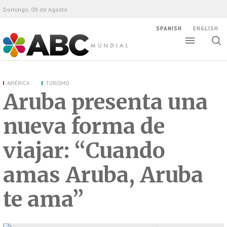
Domingo, 09 de Agosto
SPANISH
ENGLISH
Altern
Alte
ABC Mundial
bús
AMÉRICA
TURISMO
Aruba presenta una
nueva forma de
viajar: “Cuando
amas Aruba, Aruba
te ama”