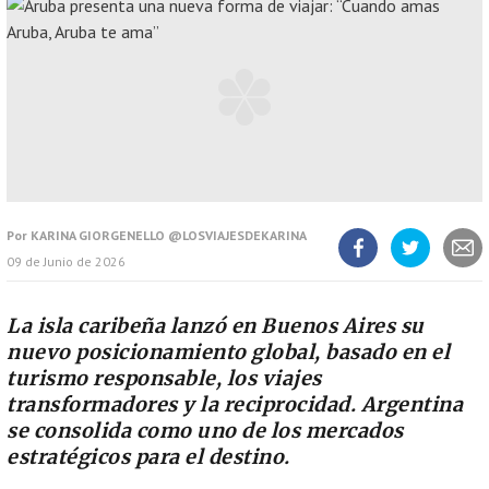
Por
KARINA GIORGENELLO @LOSVIAJESDEKARINA
09 de Junio de 2026
Compartir
Compartir
Compart
artículo
artículo
artícul
en
en
Facebook
Twitter
La isla caribeña lanzó en Buenos Aires su
nuevo posicionamiento global, basado en el
turismo responsable, los viajes
transformadores y la reciprocidad. Argentina
se consolida como uno de los mercados
estratégicos para el destino.