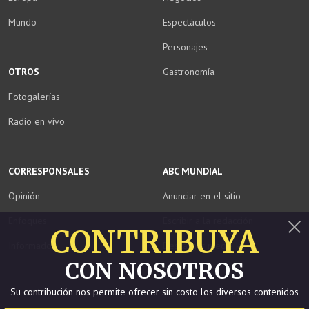
Mundo
Espectáculos
Personajes
OTROS
Gastronomía
Fotogalerías
Radio en vivo
CORRESPONSALES
ABC MUNDIAL
Opinión
Anunciar en el sitio
Enfoques
Escribir a la redacción
CONTRIBUYA
Informados
Descargar media kit
Cerrar
CON NOSOTROS
Staff
Su contribución nos permite ofrecer sin costo los diversos contenidos