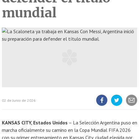
mundial
02 de Junio de 2026
Compartir
Compartir
Compart
artículo
artículo
artícul
en
en
Facebook
Twitter
KANSAS CITY, Estados Unidos
– La Selección Argentina puso en
marcha oficialmente su camino en la Copa Mundial FIFA 2026
con su primer entrenamiento en Kansas City, ciudad elegida por