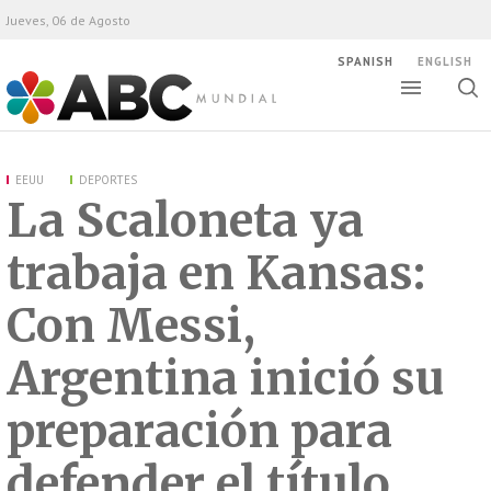
Jueves, 06 de Agosto
SPANISH
ENGLISH
Altern
Alte
ABC Mundial
bús
EEUU
DEPORTES
La Scaloneta ya
trabaja en Kansas:
Con Messi,
Argentina inició su
preparación para
defender el título