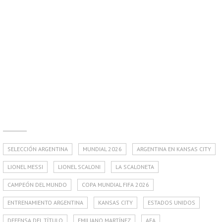
SELECCIÓN ARGENTINA
MUNDIAL 2026
ARGENTINA EN KANSAS CITY
LIONEL MESSI
LIONEL SCALONI
LA SCALONETA
CAMPEÓN DEL MUNDO
COPA MUNDIAL FIFA 2026
ENTRENAMIENTO ARGENTINA
KANSAS CITY
ESTADOS UNIDOS
DEFENSA DEL TÍTULO
EMILIANO MARTÍNEZ
AFA