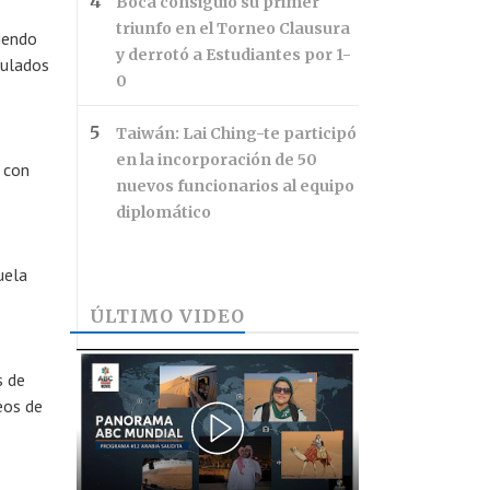
Boca consiguió su primer
triunfo en el Torneo Clausura
siendo
y derrotó a Estudiantes por 1-
culados
0
Taiwán: Lai Ching-te participó
en la incorporación de 50
 con
nuevos funcionarios al equipo
diplomático
uela
ÚLTIMO VIDEO
s de
eos de