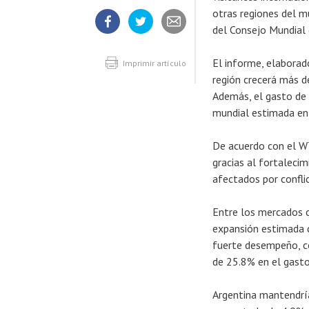
otras regiones del 
del Consejo Mundial 
Compartir
Compartir
Compartir
artículo
artículo
artículo
en
en
El informe, elaborado
Facebook
Twitter
Imprimir artículo
región crecerá más 
Además, el gasto de 
mundial estimada en
De acuerdo con el WT
gracias al fortaleci
afectados por confli
Entre los mercados 
expansión estimada d
fuerte desempeño, c
de 25.8% en el gasto
Argentina mantendría