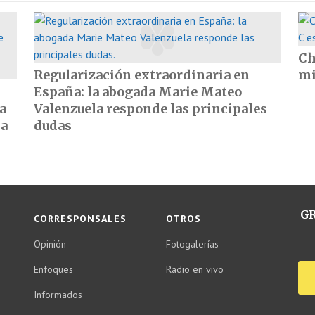
Ch
Regularización extraordinaria en
mi
España: la abogada Marie Mateo
a
Valenzuela responde las principales
la
dudas
GR
CORRESPONSALES
OTROS
Opinión
Fotogalerías
Enfoques
Radio en vivo
Informados