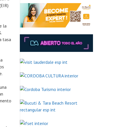
(EIR)
e la
.
a tasa
ia
os
e.
 una
un
emento