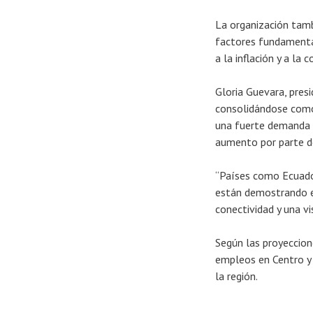
La organización tambi
factores fundamental
a la inflación y a l
Gloria Guevara, pres
consolidándose como 
una fuerte demanda d
aumento por parte de
“Países como Ecuador
están demostrando el
conectividad y una vi
Según las proyeccion
empleos en Centro y
la región.