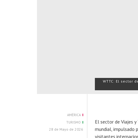
WTTC: El sector d
AMÉRICA
El sector de Viajes 
TURISMO
mundial, impulsado 
28 de Mayo de 2026
visitantes internaci