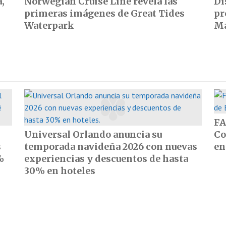
,
Norwegian Cruise Line revela las
Di
primeras imágenes de Great Tides
pr
Waterpark
Ma
FA
Universal Orlando anuncia su
Co
s
temporada navideña 2026 con nuevas
en
%
experiencias y descuentos de hasta
30% en hoteles