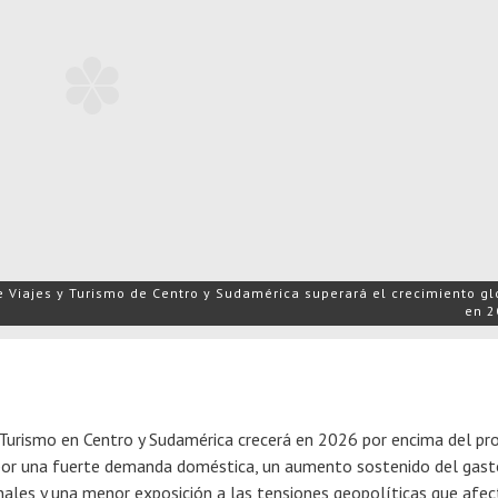
e Viajes y Turismo de Centro y Sudamérica superará el crecimiento gl
en 2
y Turismo en Centro y Sudamérica crecerá en 2026 por encima del p
por una fuerte demanda doméstica, un aumento sostenido del gast
onales y una menor exposición a las tensiones geopolíticas que afec