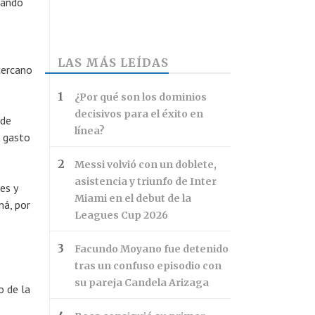
dando
LAS MÁS LEÍDAS
cercano
¿Por qué son los dominios
decisivos para el éxito en
 de
línea?
l gasto
Messi volvió con un doblete,
asistencia y triunfo de Inter
es y
Miami en el debut de la
má, por
Leagues Cup 2026
o
Facundo Moyano fue detenido
tras un confuso episodio con
su pareja Candela Arizaga
o de la