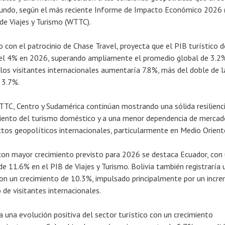
mundo, según el más reciente Informe de Impacto Económico 2026 
de Viajes y Turismo (WTTC).
 con el patrocinio de Chase Travel, proyecta que el PIB turístico d
del 4% en 2026, superando ampliamente el promedio global de 3.2%
los visitantes internacionales aumentaría 7.8%, más del doble de l
 3.7%.
TC, Centro y Sudamérica continúan mostrando una sólida resilienc
miento del turismo doméstico y a una menor dependencia de mercad
ctos geopolíticos internacionales, particularmente en Medio Orient
con mayor crecimiento previsto para 2026 se destaca Ecuador, con
e 11.6% en el PIB de Viajes y Turismo. Bolivia también registraría 
on un crecimiento de 10.3%, impulsado principalmente por un incr
 de visitantes internacionales.
 una evolución positiva del sector turístico con un crecimiento