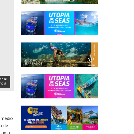
obal
026.
romedio
o de
tan a