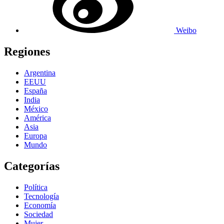
Weibo
Regiones
Argentina
EEUU
España
India
México
América
Asia
Europa
Mundo
Categorías
Política
Tecnología
Economía
Sociedad
Mujer