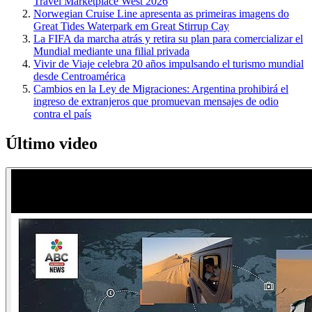
Travel Marketplace West 2026
Norwegian Cruise Line apresenta as primeiras imagens do
Great Tides Waterpark em Great Stirrup Cay
La FIFA da marcha atrás y retira su plan para comercializar el
Mundial mediante una filial privada
Vivir de Viaje celebra 20 años impulsando el turismo mundial
desde Centroamérica
Cambios en la Ley de Migraciones: Argentina prohibirá el
ingreso de extranjeros que promuevan mensajes de odio
contra el país
Último video