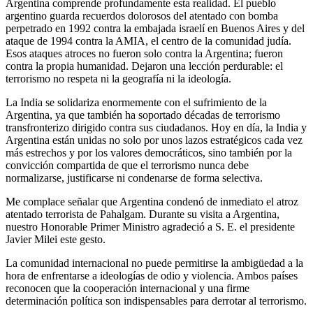
Argentina comprende profundamente esta realidad. El pueblo
argentino guarda recuerdos dolorosos del atentado con bomba
perpetrado en 1992 contra la embajada israelí en Buenos Aires y del
ataque de 1994 contra la AMIA, el centro de la comunidad judía.
Esos ataques atroces no fueron solo contra la Argentina; fueron
contra la propia humanidad. Dejaron una lección perdurable: el
terrorismo no respeta ni la geografía ni la ideología.
La India se solidariza enormemente con el sufrimiento de la
Argentina, ya que también ha soportado décadas de terrorismo
transfronterizo dirigido contra sus ciudadanos. Hoy en día, la India y
Argentina están unidas no solo por unos lazos estratégicos cada vez
más estrechos y por los valores democráticos, sino también por la
convicción compartida de que el terrorismo nunca debe
normalizarse, justificarse ni condenarse de forma selectiva.
Me complace señalar que Argentina condenó de inmediato el atroz
atentado terrorista de Pahalgam. Durante su visita a Argentina,
nuestro Honorable Primer Ministro agradeció a S. E. el presidente
Javier Milei este gesto.
La comunidad internacional no puede permitirse la ambigüedad a la
hora de enfrentarse a ideologías de odio y violencia. Ambos países
reconocen que la cooperación internacional y una firme
determinación política son indispensables para derrotar al terrorismo.