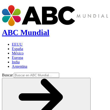
ABC Mundial
EEUU
España
México
Europa
India
Argentina
Buscar