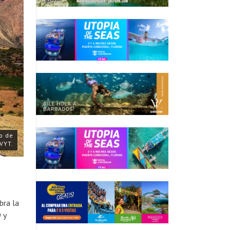
jo de
VYT.
bra la
 y