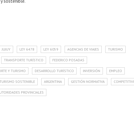
y sostenible.
JUJUY
LEY 6478
LEY 6059
AGENCIAS DE VIAJES
TURISMO
TRANSPORTE TURÍSTICO
FEDERICO POSADAS
ORTE Y TURISMO
DESARROLLO TURÍSTICO
INVERSIÓN
EMPLEO
TURISMO SOSTENIBLE
ARGENTINA
GESTIÓN NORMATIVA
COMPETITIV
UTORIDADES PROVINCIALES