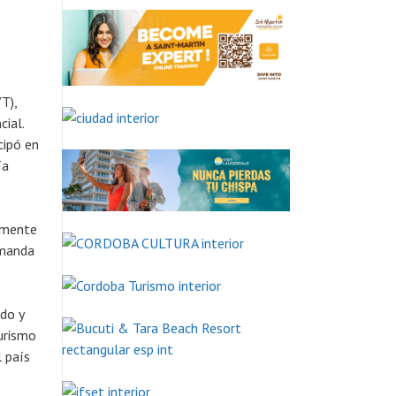
T),
ial.
cipó en
ía
tamente
emanda
do y
Turismo
 país