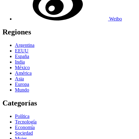
Weibo
Regiones
Argentina
EEUU
España
India
México
América
Asia
Europa
Mundo
Categorías
Política
Tecnología
Economía
Sociedad
Mujer