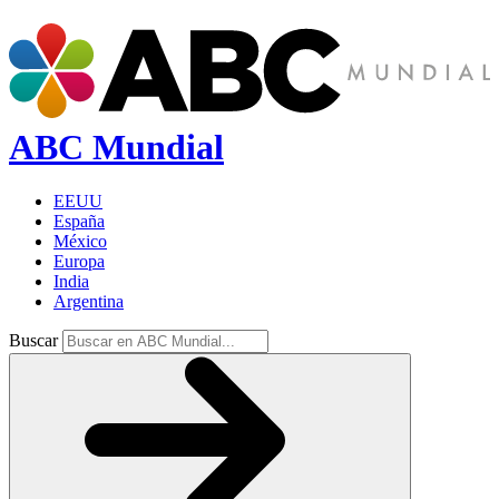
ABC Mundial
EEUU
España
México
Europa
India
Argentina
Buscar