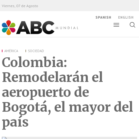
Viernes, 07 de Agosto
SPANISH
ENGLISH
Altern
Alte
ABC Mundial
bús
AMÉRICA
SOCIEDAD
Colombia:
Remodelarán el
aeropuerto de
Bogotá, el mayor del
país