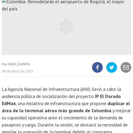
Por
RAÚL ZAPATA
04 de Abril de 2025
Compartir
Compartir
Compart
artículo
artículo
artícul
en
en
Facebook
Twitter
La Agencia Nacional de Infraestructura (ANI) llevó a cabo la
audiencia pública de socialización del proyecto
IP El Dorado
EdMax
, una iniciativa de infraestructura que propone
duplicar el
área de la terminal aérea más grande de Colombia
y mejorar
su capacidad operativa ante el crecimiento de la demanda de
pasajeros y carga. Durante la sesión, se destacó la necesidad de
ampliar la operación de la terminal debido al constante