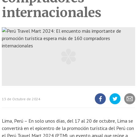
internacionales
13 de Octubre de 2024
Compartir
Compartir
Compart
artículo
artículo
artícul
en
en
Facebook
Twitter
Lima, Perú – En solo unos días, del 17 al 20 de octubre, Lima se
convertirá en el epicentro de la promoción turística del Perú con
el Perú Travel Mart 2024 (PTM), un evento anual que reúne a