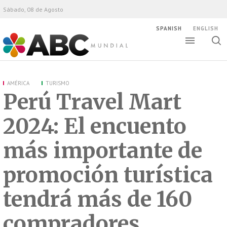
Sábado, 08 de Agosto
SPANISH
ENGLISH
Altern
Alte
ABC Mundial
bús
AMÉRICA
TURISMO
Perú Travel Mart
2024: El encuento
más importante de
promoción turística
tendrá más de 160
compradores