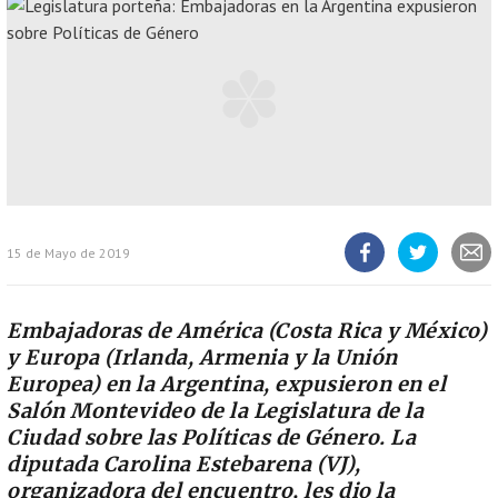
15 de Mayo de 2019
Compartir
Compartir
Compart
artículo
artículo
artícul
en
en
Facebook
Twitter
Embajadoras de América (Costa Rica y México)
y Europa (Irlanda, Armenia y la Unión
Europea) en la Argentina, expusieron en el
Salón Montevideo de la Legislatura de la
Ciudad sobre las Políticas de Género. La
diputada Carolina Estebarena (VJ),
organizadora del encuentro, les dio la