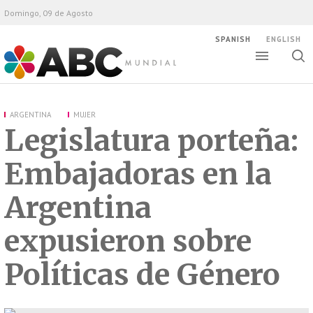
Domingo, 09 de Agosto
SPANISH
ENGLISH
Altern
Alte
ABC Mundial
bús
ARGENTINA
MUJER
Legislatura porteña:
Embajadoras en la
Argentina
expusieron sobre
Políticas de Género