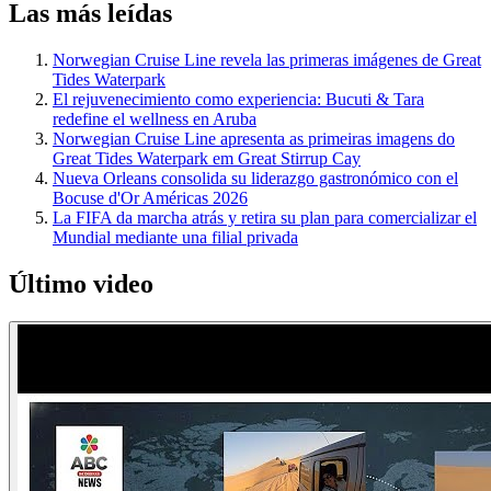
Las más leídas
Norwegian Cruise Line revela las primeras imágenes de Great
Tides Waterpark
El rejuvenecimiento como experiencia: Bucuti & Tara
redefine el wellness en Aruba
Norwegian Cruise Line apresenta as primeiras imagens do
Great Tides Waterpark em Great Stirrup Cay
Nueva Orleans consolida su liderazgo gastronómico con el
Bocuse d'Or Américas 2026
La FIFA da marcha atrás y retira su plan para comercializar el
Mundial mediante una filial privada
Último video