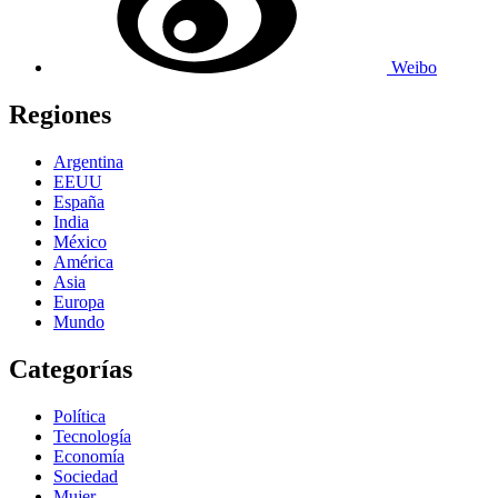
Weibo
Regiones
Argentina
EEUU
España
India
México
América
Asia
Europa
Mundo
Categorías
Política
Tecnología
Economía
Sociedad
Mujer