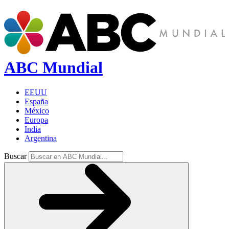
ABC Mundial
EEUU
España
México
Europa
India
Argentina
Buscar