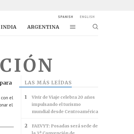
SPANISH
ENGLISH
INDIA
ARGENTINA
Alternar navegación
Alternar
búsqueda
ACIÓN
 para
LAS MÁS LEÍDAS
 con el
Vivir de Viaje celebra 20 años
onar el
impulsando el turismo
mundial desde Centroamérica
FAEVYT: Posadas será sede de
la 3ª Convención de