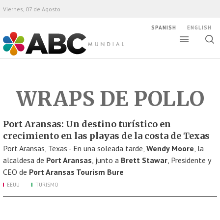
Viernes, 07 de Agosto
SPANISH
ENGLISH
Altern
Alte
ABC Mundial
bús
WRAPS DE POLLO
Port Aransas: Un destino turístico en
crecimiento en las playas de la costa de Texas
Port Aransas, Texas - En una soleada tarde,
Wendy Moore
, la
alcaldesa de
Port Aransas
, junto a
Brett Stawar
, Presidente y
CEO de
Port Aransas Tourism Bure
EEUU
TURISMO