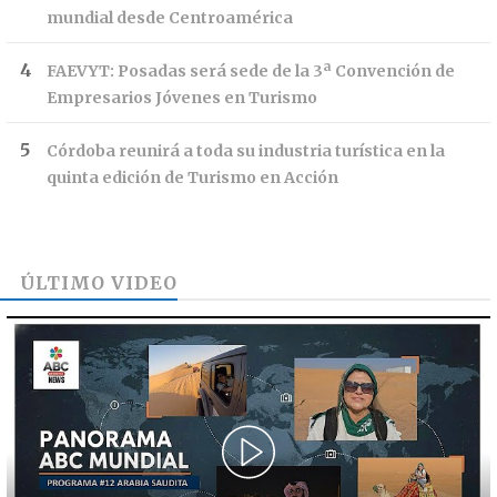
mundial desde Centroamérica
FAEVYT: Posadas será sede de la 3ª Convención de
Empresarios Jóvenes en Turismo
Córdoba reunirá a toda su industria turística en la
quinta edición de Turismo en Acción
ÚLTIMO VIDEO