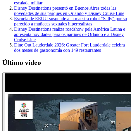
escalada militar
Disney Destinations presentó en Buenos Aires todas las
novedades de sus parques en Orlando y Disney Cruise Line
Escuela de EEUU suspende a la maestra robot "Sally" por su
parecido a muñecas sexuales hiperrealistas
Disney Destinations realiza roadshow pela América Latina e
apresenta novidades para os parques de Orlando e a Disney
Cruise Line
Dine Out Lauderdale 2026: Greater Fort Lauderdale celebra
dos meses de gastronomía con 149 restaurantes
Último video