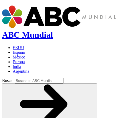
ABC Mundial
EEUU
España
México
Europa
India
Argentina
Buscar