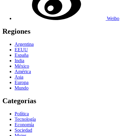
Weibo
Regiones
Argentina
EEUU
España
India
México
América
Asia
Europa
Mundo
Categorías
Política
Tecnología
Economía
Sociedad
Mujer