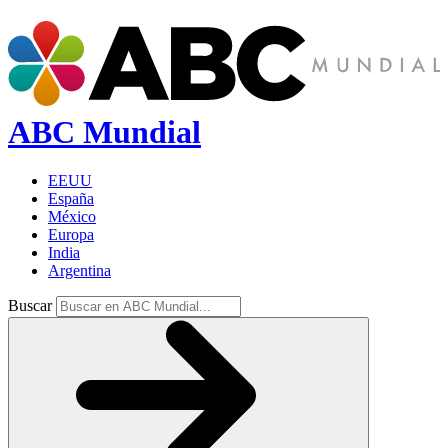
ABC Mundial
EEUU
España
México
Europa
India
Argentina
Buscar