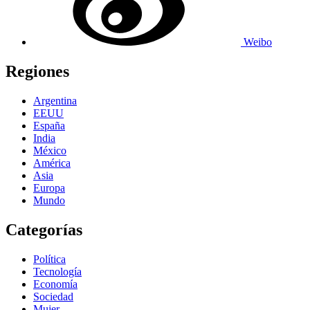
Weibo
Regiones
Argentina
EEUU
España
India
México
América
Asia
Europa
Mundo
Categorías
Política
Tecnología
Economía
Sociedad
Mujer