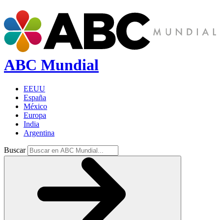
ABC Mundial
EEUU
España
México
Europa
India
Argentina
Buscar