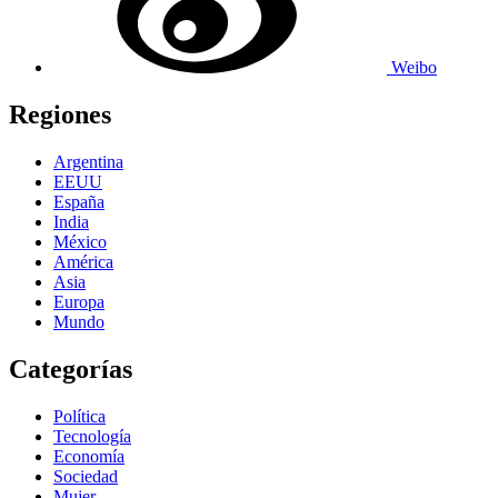
Weibo
Regiones
Argentina
EEUU
España
India
México
América
Asia
Europa
Mundo
Categorías
Política
Tecnología
Economía
Sociedad
Mujer